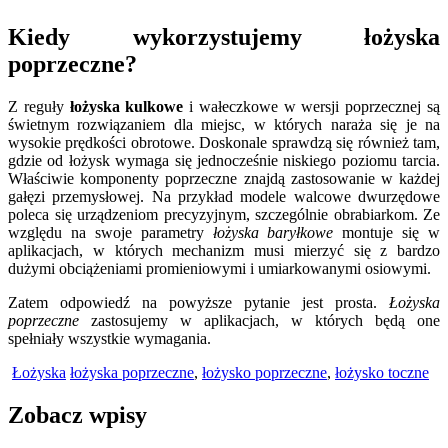
Kiedy wykorzystujemy łożyska
poprzeczne?
Z reguły
łożyska kulkowe
i wałeczkowe w wersji poprzecznej są
świetnym rozwiązaniem dla miejsc, w których naraża się je na
wysokie prędkości obrotowe. Doskonale sprawdzą się również tam,
gdzie od łożysk wymaga się jednocześnie niskiego poziomu tarcia.
Właściwie komponenty poprzeczne znajdą zastosowanie w każdej
gałęzi przemysłowej. Na przykład modele walcowe dwurzędowe
poleca się urządzeniom precyzyjnym, szczególnie obrabiarkom. Ze
względu na swoje parametry
łożyska baryłkowe
montuje się w
aplikacjach, w których mechanizm musi mierzyć się z bardzo
dużymi obciążeniami promieniowymi i umiarkowanymi osiowymi.
Zatem odpowiedź na powyższe pytanie jest prosta.
Łożyska
poprzeczne
zastosujemy w aplikacjach, w których będą one
spełniały wszystkie wymagania.
Łożyska
łożyska poprzeczne
,
łożysko poprzeczne
,
łożysko toczne
Zobacz wpisy