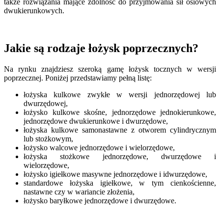
także rozwiązania mające zdolność do przyjmowania sił osiowych
dwukierunkowych.
Jakie są rodzaje łożysk poprzecznych?
Na rynku znajdziesz szeroką gamę łożysk tocznych w wersji
poprzecznej. Poniżej przedstawiamy pełną listę:
łożyska kulkowe zwykłe w wersji jednorzędowej lub
dwurzędowej,
łożysko kulkowe skośne, jednorzędowe jednokierunkowe,
jednorzędowe dwukierunkowe i dwurzędowe,
łożyska kulkowe samonastawne z otworem cylindrycznym
lub stożkowym,
łożysko walcowe jednorzędowe i wielorzędowe,
łożyska stożkowe jednorzędowe, dwurzędowe i
wielorzędowe,
łożysko igiełkowe masywne jednorzędowe i idwurzędowe,
standardowe łożyska igiełkowe, w tym cienkościenne,
nastawne czy w wariancie złożenia,
łożysko baryłkowe jednorzędowe i dwurzędowe.