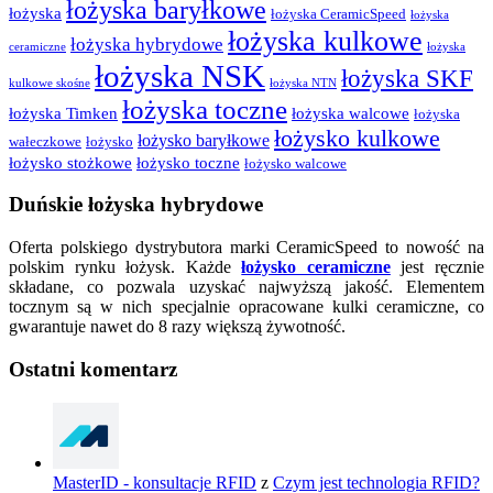
łożyska baryłkowe
łożyska
łożyska CeramicSpeed
łożyska
łożyska kulkowe
łożyska hybrydowe
ceramiczne
łożyska
łożyska NSK
łożyska SKF
kulkowe skośne
łożyska NTN
łożyska toczne
łożyska Timken
łożyska walcowe
łożyska
łożysko kulkowe
łożysko baryłkowe
wałeczkowe
łożysko
łożysko stożkowe
łożysko toczne
łożysko walcowe
Duńskie łożyska hybrydowe
Oferta polskiego dystrybutora marki CeramicSpeed to nowość na
polskim rynku łożysk. Każde
łożysko ceramiczne
jest ręcznie
składane, co pozwala uzyskać najwyższą jakość. Elementem
tocznym są w nich specjalnie opracowane kulki ceramiczne, co
gwarantuje nawet do 8 razy większą żywotność.
Ostatni komentarz
MasterID - konsultacje RFID
z
Czym jest technologia RFID?