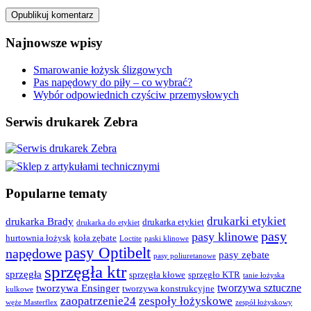
Najnowsze wpisy
Smarowanie łożysk ślizgowych
Pas napędowy do piły – co wybrać?
Wybór odpowiednich czyściw przemysłowych
Serwis drukarek Zebra
Popularne tematy
drukarki etykiet
drukarka Brady
drukarka etykiet
drukarka do etykiet
pasy
pasy klinowe
hurtownia łożysk
koła zębate
Loctite
paski klinowe
pasy Optibelt
napędowe
pasy zębate
pasy poliuretanowe
sprzęgła ktr
sprzęgła
sprzęgła kłowe
sprzęgło KTR
tanie łożyska
tworzywa sztuczne
tworzywa Ensinger
tworzywa konstrukcyjne
kulkowe
zaopatrzenie24
zespoły łożyskowe
węże Masterflex
zespół łożyskowy