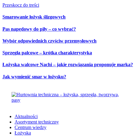
Przeskocz do treści
Smarowanie łożysk ślizgowych
Pas napędowy do piły – co wybrać?
Wybór odpowiednich czyściw przemysłowych
Sprzęgła palcowe – krótka charakterystyka
Łożyska walcowe Nachi – jakie rozwiązania proponuje marka?
Jak wymienić smar w łożysku?
Aktualności
Asortyment techniczny
Centrum wiedzy
Łożyska