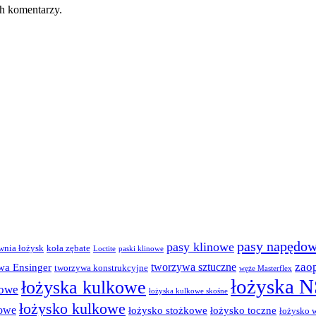
ch komentarzy.
pasy napędo
pasy klinowe
wnia łożysk
koła zębate
Loctite
paski klinowe
zao
tworzywa sztuczne
wa Ensinger
tworzywa konstrukcyjne
węże Masterflex
łożyska 
łożyska kulkowe
dowe
łożyska kulkowe skośne
łożysko kulkowe
kowe
łożysko stożkowe
łożysko toczne
łożysko 