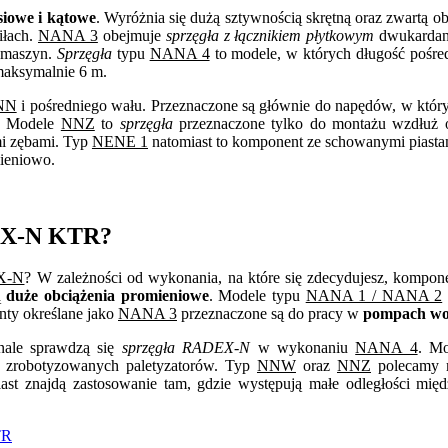
siowe i kątowe
. Wyróżnia się dużą sztywnością skrętną oraz zwartą
iłach.
NANA 3
obejmuje
sprzęgła z łącznikiem płytkowym
dwukardano
 maszyn.
Sprzęgła
typu
NANA 4
to modele, w których długość pośred
maksymalnie 6 m.
NN
i pośredniego wału. Przeznaczone są głównie do napędów, w któ
a. Modele
NNZ
to
sprzęgła
przeznaczone tylko do montażu wzdłuż o
mi zębami. Typ
NENE 1
natomiast to komponent ze schowanymi piasta
ieniowo.
DEX-N KTR?
X-N
? W zależności od wykonania, na które się zdecydujesz, kompone
ą
duże obciążenia promieniowe
. Modele typu
NANA 1 / NANA 2
ty określane jako
NANA 3
przeznaczone są do pracy w
pompach wod
onale sprawdzą się
sprzęgła RADEX-N
w wykonaniu
NANA 4
. Mo
z zrobotyzowanych paletyzatorów. Typ
NNW
oraz
NNZ
polecamy m
ast znajdą zastosowanie tam, gdzie występują małe odległości międ
TR