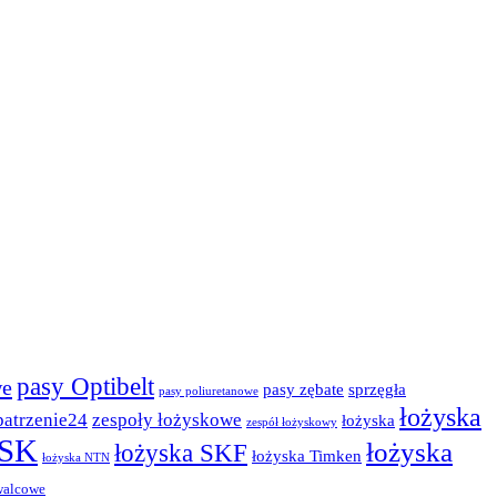
pasy Optibelt
we
pasy zębate
sprzęgła
pasy poliuretanowe
łożyska
patrzenie24
zespoły łożyskowe
łożyska
zespół łożyskowy
NSK
łożyska
łożyska SKF
łożyska Timken
łożyska NTN
walcowe