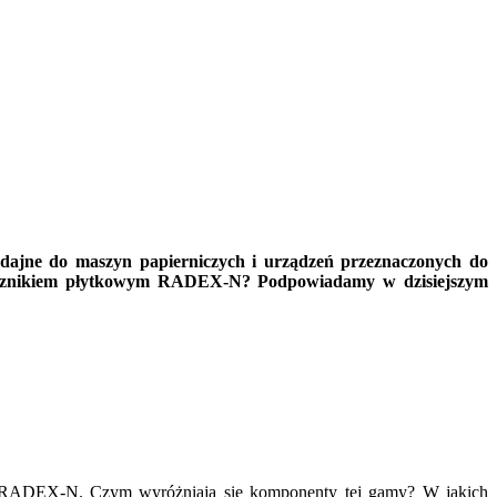
wydajne do maszyn papierniczych i urządzeń przeznaczonych do
 łącznikiem płytkowym RADEX-N? Podpowiadamy w dzisiejszym
RADEX-N
. Czym wyróżniają się komponenty tej gamy? W jakich