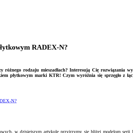
m płytkowym RADEX-N?
 czy różnego rodzaju mieszadłach? Interesują Cię rozwiązania 
cznikiem płytkowym marki KTR! Czym wyróżnia się sprzęgło z
RADEX-N?
owych, w dzisiejszym artykule przyjrzymy się bliżej modelom serii