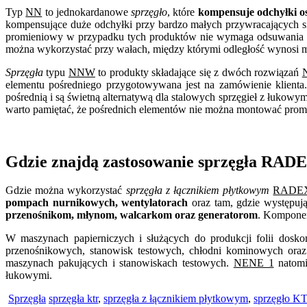
Typ
NN
to jednokardanowe
sprzęgło
, które
kompensuje odchyłki o
kompensujące duże odchyłki przy bardzo małych przywracających s
promieniowy w przypadku tych produktów nie wymaga odsuwania
można wykorzystać przy wałach, między którymi odległość wynosi 
Sprzęgła
typu
NNW
to produkty składające się z dwóch rozwiązań
elementu pośredniego przygotowywana jest na zamówienie klient
pośrednią i są świetną alternatywą dla stalowych sprzęgieł z łukowy
warto pamiętać, że pośrednich elementów nie można montować prom
Gdzie znajdą zastosowanie sprzęgła RA
Gdzie można wykorzystać
sprzęgła z łącznikiem płytkowym
RADE
pompach nurnikowych, wentylatorach
oraz tam, gdzie występuj
przenośnikom, młynom, walcarkom oraz generatorom
. Komponen
W maszynach papierniczych i służących do produkcji folii dosk
przenośnikowych, stanowisk testowych, chłodni kominowych ora
maszynach pakujących i stanowiskach testowych.
NENE 1
natomi
łukowymi.
Sprzęgła
sprzęgła ktr
,
sprzęgła z łącznikiem płytkowym
,
sprzęgło K