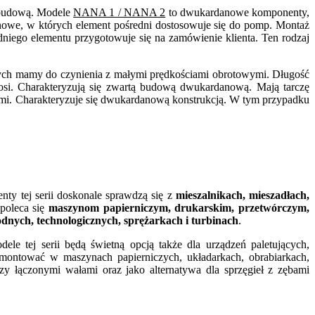
 obudową. Modele
NANA 1 / NANA 2
to dwukardanowe komponenty,
we, w których element pośredni dostosowuje się do pomp. Montaż
niego elementu przygotowuje się na zamówienie klienta. Ten rodzaj
rych mamy do czynienia z małymi prędkościami obrotowymi. Długość
si. Charakteryzują się zwartą budową dwukardanową. Mają tarczę
mi. Charakteryzuje się dwukardanową konstrukcją. W tym przypadku
nty tej serii doskonale sprawdzą się z
mieszalnikach, mieszadłach,
poleca się
maszynom papierniczym, drukarskim, przetwórczym,
nych, technologicznych, sprężarkach i turbinach
.
dele tej serii będą świetną opcją także dla urządzeń paletujących,
ontować w maszynach papierniczych, układarkach, obrabiarkach,
zy łączonymi wałami oraz jako alternatywa dla sprzęgieł z zębami