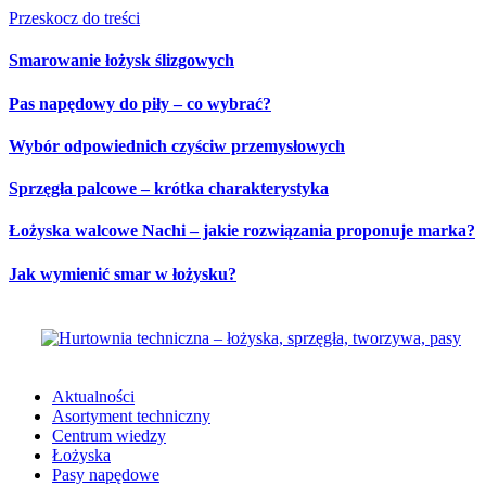
Przeskocz do treści
Smarowanie łożysk ślizgowych
Pas napędowy do piły – co wybrać?
Wybór odpowiednich czyściw przemysłowych
Sprzęgła palcowe – krótka charakterystyka
Łożyska walcowe Nachi – jakie rozwiązania proponuje marka?
Jak wymienić smar w łożysku?
Aktualności
Asortyment techniczny
Centrum wiedzy
Łożyska
Pasy napędowe