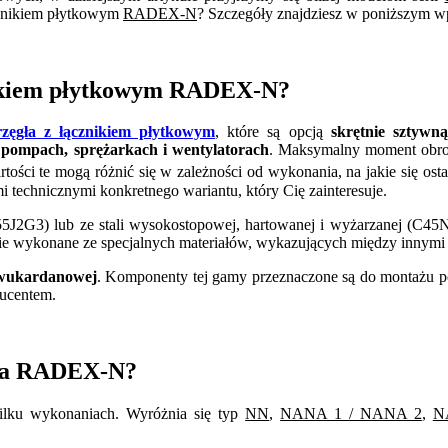
cznikiem płytkowym
RADEX-N
? Szczegóły znajdziesz w poniższym wpis
znikiem płytkowym RADEX-N?
rzęgła z łącznikiem płytkowym
, które są opcją
skrętnie sztywn
w
pompach, sprężarkach i wentylatorach
. Maksymalny moment obro
tości te mogą różnić się w zależności od wykonania, na jakie się ost
mi technicznymi konkretnego wariantu, który Cię zainteresuje.
355J2G3) lub ze stali wysokostopowej, hartowanej i wyżarzanej (C45N
dnie wykonane ze specjalnych materiałów, wykazujących między innymi
wukardanowej
. Komponenty tej gamy przeznaczone są do montażu poz
ducentem.
gła RADEX-N?
lku wykonaniach. Wyróżnia się typ
NN
,
NANA 1 / NANA 2
,
N