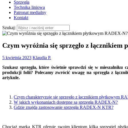
Sprzęgła
Technika liniowa
Patronat medialny
Kontakt
Szukaj:
Czym wyróżnia się sprzęgło z łącznikie
5 kwietnia 2023
Klaudia P.
Szukasz sprzęgła, które świetnie sprawdzi się w mieszalniku
produkcji folii? Polecamy zwrócić uwagę na sprzęgła z łą
artykule.
Czym charakteryzuje się sprzęgło z łącznikiem płytkowym 
W jakich wykonaniach dostępne są sprzęgła RADEX-N?
Gdzie znajdą zastosowanie sprzęgła RADEX-N KTR?
Chociaż marka
KTR
oferuje swoim klientom kilka sprzęgieł płytk