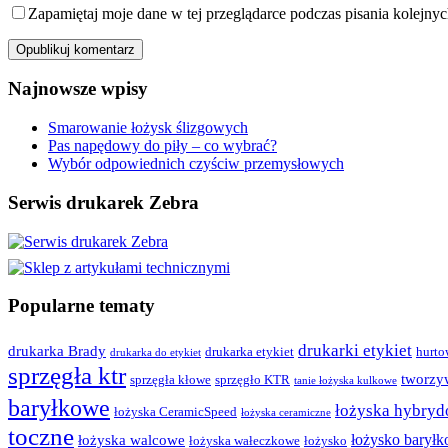
Zapamiętaj moje dane w tej przeglądarce podczas pisania kolejny
Najnowsze wpisy
Smarowanie łożysk ślizgowych
Pas napędowy do piły – co wybrać?
Wybór odpowiednich czyściw przemysłowych
Serwis drukarek Zebra
Popularne tematy
drukarki etykiet
drukarka Brady
drukarka etykiet
hurto
drukarka do etykiet
sprzęgła ktr
tworzy
sprzęgła kłowe
sprzęgło KTR
tanie łożyska kulkowe
baryłkowe
łożyska hybry
łożyska CeramicSpeed
łożyska ceramiczne
toczne
łożysko barył
łożyska walcowe
łożyska wałeczkowe
łożysko