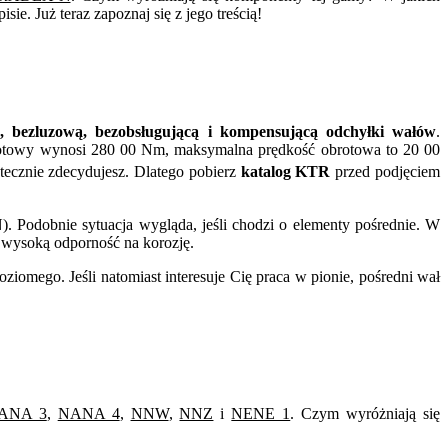
ie. Już teraz zapoznaj się z jego treścią!
ą, bezluzową, bezobsługującą i kompensującą odchyłki wałów
.
towy wynosi 280 00 Nm, maksymalna prędkość obrotowa to 20 00
atecznie zdecydujesz. Dlatego pobierz
katalog KTR
przed podjęciem
). Podobnie sytuacja wygląda, jeśli chodzi o elementy pośrednie. W
 wysoką odporność na korozję.
iomego. Jeśli natomiast interesuje Cię praca w pionie, pośredni wał
ANA 3
,
NANA 4
,
NNW
,
NNZ
i
NENE 1
. Czym wyróżniają się