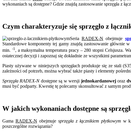
wykonaniach są dostępne? Gdzie znajdą zastosowanie sprzęgła z łą
Czym charakteryzuje się sprzęgło z łąc
Seria
RADEX-N
obejmuje
sp
Standardowe komponenty tej gamy znajdą zastosowanie głównie 
-1
min.
, a maksymalna temperatura pracy – 280 stopni Celsjusza. War
ostatecznej decyzji i zapoznaj się dokładnie ze wszystkimi parametra
Piasty używane w niniejszych sprzęgłach produkuje się ze stali (S
zależności od potrzeb, można wybrać także piasty i elementy pośre
Sprzęgła RADEX-N
dostępne są w wersji
jednokardanowej
oraz
d
musi być podparty. Kwestię tę polecamy skonsultować z samym pro
W jakich wykonaniach dostępne są sprzę
Gama
RADEX-N
obejmuje
sprzęgła z łącznikiem płytkowym
w ki
poszczególne rozwiązania?