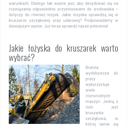
warunkach. Dlatego tak ważne jest, aby decydować się na
rozwiązania odpowiednio przystosowane do środowiska –
dotyczy do również łożysk. Jakie łożyska sprawdzą się w
kruszarce szczękowej oraz udarowej? Podpowiadamy w
dzisiejszym wpisie. Już teraz sprawdź nasze polecenia!
Jakie łożyska do kruszarek warto
wybrać?
Branża
wydobywcza do
pracy
wykorzystuje
wiele
różnorodnych
maszyn. Jedną z
nich jest
kruszarka
szczękowa, w
której łamie się