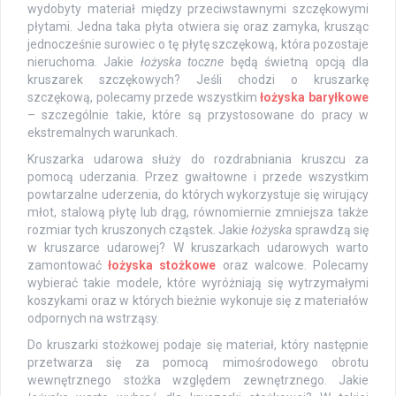
wydobyty materiał między przeciwstawnymi szczękowymi
płytami. Jedna taka płyta otwiera się oraz zamyka, krusząc
jednocześnie surowiec o tę płytę szczękową, która pozostaje
nieruchoma. Jakie
łożyska toczne
będą świetną opcją dla
kruszarek szczękowych? Jeśli chodzi o kruszarkę
szczękową, polecamy przede wszystkim
łożyska baryłkowe
– szczególnie takie, które są przystosowane do pracy w
ekstremalnych warunkach.
Kruszarka udarowa służy do rozdrabniania kruszcu za
pomocą uderzania. Przez gwałtowne i przede wszystkim
powtarzalne uderzenia, do których wykorzystuje się wirujący
młot, stalową płytę lub drąg, równomiernie zmniejsza także
rozmiar tych kruszonych cząstek. Jakie
łożyska
sprawdzą się
w kruszarce udarowej? W kruszarkach udarowych warto
zamontować
łożyska stożkowe
oraz walcowe. Polecamy
wybierać takie modele, które wyróżniają się wytrzymałymi
koszykami oraz w których bieżnie wykonuje się z materiałów
odpornych na wstrząsy.
Do kruszarki stożkowej podaje się materiał, który następnie
przetwarza się za pomocą mimośrodowego obrotu
wewnętrznego stożka względem zewnętrznego. Jakie