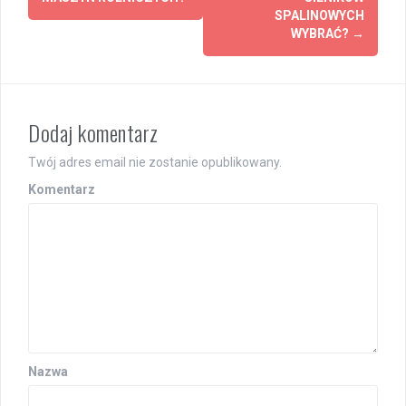
o
SPALINOWYCH
WYBRAĆ?
→
b
a
c
Dodaj komentarz
z
Twój adres email nie zostanie opublikowany.
w
Komentarz
p
i
s
y
Nazwa