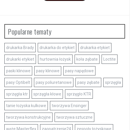
Popularne tematy
drukarka Brady
drukarka do etykiet
drukarka etykiet
drukarki etykiet
hurtownia łożysk
koła zębate
Loctite
paski klinowe
pasy klinowe
pasy napędowe
pasy Optibelt
pasy poliuretanowe
pasy zębate
sprzęgła
sprzęgła ktr
sprzęgła kłowe
sprzęgło KTR
tanie łożyska kulkowe
tworzywa Ensinger
tworzywa konstrukcyjne
tworzywa sztuczne
węże Masterflex
zaopatrzenie24
zespoły łożyskowe