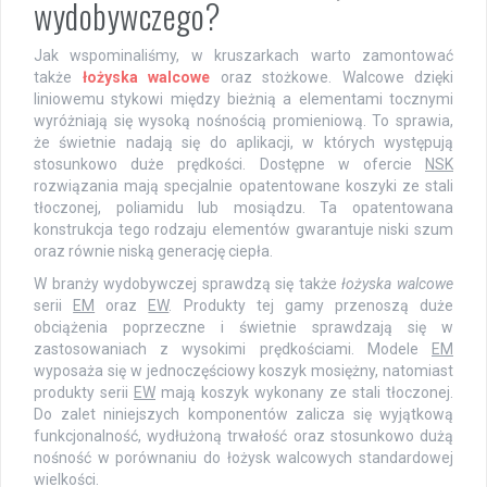
wydobywczego?
Jak wspominaliśmy, w kruszarkach warto zamontować
także
łożyska walcowe
oraz stożkowe. Walcowe dzięki
liniowemu stykowi między bieżnią a elementami tocznymi
wyróżniają się wysoką nośnością promieniową. To sprawia,
że świetnie nadają się do aplikacji, w których występują
stosunkowo duże prędkości. Dostępne w ofercie
NSK
rozwiązania mają specjalnie opatentowane koszyki ze stali
tłoczonej, poliamidu lub mosiądzu. Ta opatentowana
konstrukcja tego rodzaju elementów gwarantuje niski szum
oraz równie niską generację ciepła.
W branży wydobywczej sprawdzą się także
łożyska walcowe
serii
EM
oraz
EW
. Produkty tej gamy przenoszą duże
obciążenia poprzeczne i świetnie sprawdzają się w
zastosowaniach z wysokimi prędkościami. Modele
EM
wyposaża się w jednoczęściowy koszyk mosiężny, natomiast
produkty serii
EW
mają koszyk wykonany ze stali tłoczonej.
Do zalet niniejszych komponentów zalicza się wyjątkową
funkcjonalność, wydłużoną trwałość oraz stosunkowo dużą
nośność w porównaniu do łożysk walcowych standardowej
wielkości.