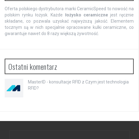
Oferta polskiego dystrybutora marki CeramicSpeed to nowość na
polskim rynku łożysk. Każde
łożysko ceramiczne
jest ręcznie
składane, co pozwala uzyskać najwyższą jakość. Elementem
tocznym są w nich specjalnie opracowane kulki ceramiczne, co
gwarantuje nawet do 8 razy większą żywotność.
Ostatni komentarz
MasterID - konsultacje RFID
z
Czym jest technologia
RFID?