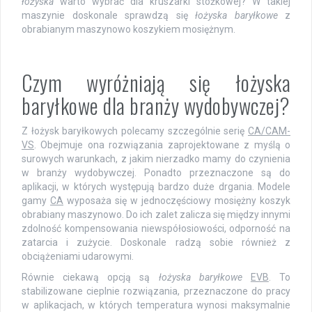
łożyska
warto wybrać dla kruszarki stożkowej? W takiej
maszynie doskonale sprawdzą się
łożyska baryłkowe
z
obrabianym maszynowo koszykiem mosiężnym.
Czym wyróżniają się łożyska
baryłkowe dla branży wydobywczej?
Z łożysk baryłkowych polecamy szczególnie serię
CA/CAM-
VS
. Obejmuje ona rozwiązania zaprojektowane z myślą o
surowych warunkach, z jakim nierzadko mamy do czynienia
w branży wydobywczej. Ponadto przeznaczone są do
aplikacji, w których występują bardzo duże drgania. Modele
gamy
CA
wyposaża się w jednoczęściowy mosiężny koszyk
obrabiany maszynowo. Do ich zalet zalicza się między innymi
zdolność kompensowania niewspółosiowości, odporność na
zatarcia i zużycie. Doskonale radzą sobie również z
obciążeniami udarowymi.
Równie ciekawą opcją są
łożyska baryłkowe
EVB
. To
stabilizowane cieplnie rozwiązania, przeznaczone do pracy
w aplikacjach, w których temperatura wynosi maksymalnie