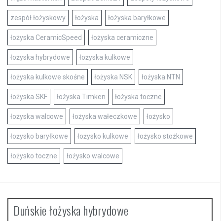
zespół łożyskowy
łożyska
łożyska baryłkowe
łożyska CeramicSpeed
łożyska ceramiczne
łożyska hybrydowe
łożyska kulkowe
łożyska kulkowe skośne
łożyska NSK
łożyska NTN
łożyska SKF
łożyska Timken
łożyska toczne
łożyska walcowe
łożyska wałeczkowe
łożysko
łożysko baryłkowe
łożysko kulkowe
łożysko stożkowe
łożysko toczne
łożysko walcowe
Duńskie łożyska hybrydowe