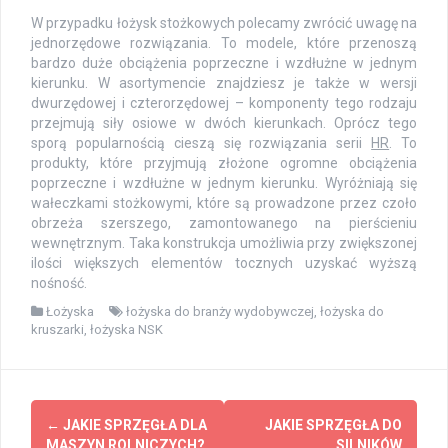
W przypadku łożysk stożkowych polecamy zwrócić uwagę na
jednorzędowe rozwiązania. To modele, które przenoszą
bardzo duże obciążenia poprzeczne i wzdłużne w jednym
kierunku. W asortymencie znajdziesz je także w wersji
dwurzędowej i czterorzędowej – komponenty tego rodzaju
przejmują siły osiowe w dwóch kierunkach. Oprócz tego
sporą popularnością cieszą się rozwiązania serii
HR
. To
produkty, które przyjmują złożone ogromne obciążenia
poprzeczne i wzdłużne w jednym kierunku. Wyróżniają się
wałeczkami stożkowymi, które są prowadzone przez czoło
obrzeża szerszego, zamontowanego na pierścieniu
wewnętrznym. Taka konstrukcja umożliwia przy zwiększonej
ilości większych elementów tocznych uzyskać wyższą
nośność.
Łożyska
łożyska do branży wydobywczej
,
łożyska do
kruszarki
,
łożyska NSK
Z
←
JAKIE SPRZĘGŁA DLA
JAKIE SPRZĘGŁA DO
MASZYN ROLNICZYCH?
SILNIKÓW