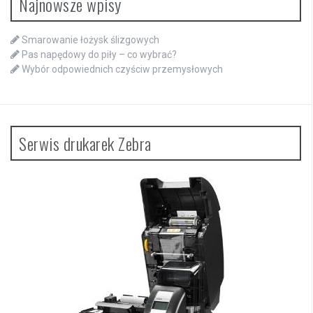
Najnowsze wpisy
Smarowanie łożysk ślizgowych
Pas napędowy do piły – co wybrać?
Wybór odpowiednich czyściw przemysłowych
Serwis drukarek Zebra