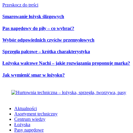
Przeskocz do treści
Smarowanie łożysk ślizgowych
Pas napędowy do piły – co wybrać?
Wybór odpowiednich czyściw przemysłowych
Sprzęgła palcowe – krótka charakterystyka
Łożyska walcowe Nachi – jakie rozwiązania proponuje marka?
Jak wymienić smar w łożysku?
Aktualności
Asortyment techniczny
Centrum wiedzy
Łożyska
Pasy napędowe