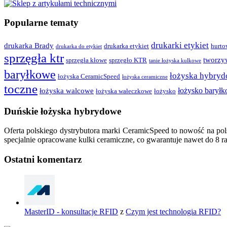
Popularne tematy
drukarki etykiet
drukarka Brady
drukarka etykiet
hurto
drukarka do etykiet
sprzęgła ktr
tworzy
sprzęgła kłowe
sprzęgło KTR
tanie łożyska kulkowe
baryłkowe
łożyska hybry
łożyska CeramicSpeed
łożyska ceramiczne
toczne
łożysko barył
łożyska walcowe
łożyska wałeczkowe
łożysko
Duńskie łożyska hybrydowe
Oferta polskiego dystrybutora marki CeramicSpeed to nowość na po
specjalnie opracowane kulki ceramiczne, co gwarantuje nawet do 8 
Ostatni komentarz
MasterID - konsultacje RFID
z
Czym jest technologia RFID?