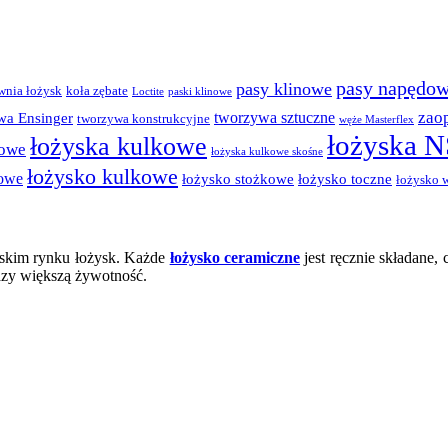
pasy napędo
pasy klinowe
wnia łożysk
koła zębate
Loctite
paski klinowe
zao
tworzywa sztuczne
wa Ensinger
tworzywa konstrukcyjne
węże Masterflex
łożyska 
łożyska kulkowe
dowe
łożyska kulkowe skośne
łożysko kulkowe
kowe
łożysko stożkowe
łożysko toczne
łożysko 
lskim rynku łożysk. Każde
łożysko ceramiczne
jest ręcznie składane
razy większą żywotność.