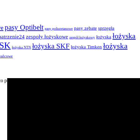
pasy Optibelt
we
pasy zębate
sprzęgła
pasy poliuretanowe
łożyska
patrzenie24
zespoły łożyskowe
łożyska
zespół łożyskowy
NSK
łożyska
łożyska SKF
łożyska Timken
łożyska NTN
walcowe
, co pozwala uzyskać najwyższą jakość. Elementem tocznym są w nich