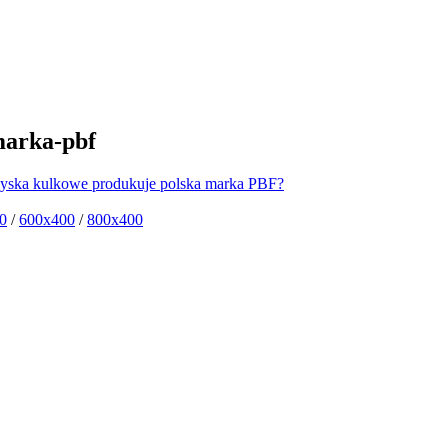
marka-pbf
ożyska kulkowe produkuje polska marka PBF?
0
/
600x400
/
800x400