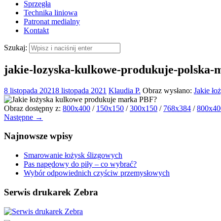
Sprzęgła
Technika liniowa
Patronat medialny
Kontakt
Szukaj:
jakie-lozyska-kulkowe-produkuje-polska-
8 listopada 2021
8 listopada 2021
Klaudia P.
Obraz wysłano:
Jakie ł
Obraz dostępny z:
800x400
/
150x150
/
300x150
/
768x384
/
800x40
Następne →
Najnowsze wpisy
Smarowanie łożysk ślizgowych
Pas napędowy do piły – co wybrać?
Wybór odpowiednich czyściw przemysłowych
Serwis drukarek Zebra