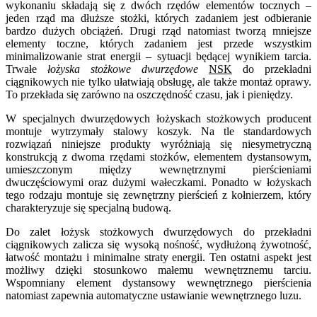
wykonaniu składają się z dwóch rzędów elementów tocznych –
jeden rząd ma dłuższe stożki, których zadaniem jest odbieranie
bardzo dużych obciążeń. Drugi rząd natomiast tworzą mniejsze
elementy toczne, których zadaniem jest przede wszystkim
minimalizowanie strat energii – sytuacji będącej wynikiem tarcia.
Trwałe
łożyska stożkowe dwurzędowe
NSK
do przekładni
ciągnikowych nie tylko ułatwiają obsługę, ale także montaż oprawy.
To przekłada się zarówno na oszczędność czasu, jak i pieniędzy.
W specjalnych dwurzędowych łożyskach stożkowych producent
montuje wytrzymały stalowy koszyk. Na tle standardowych
rozwiązań niniejsze produkty wyróżniają się niesymetryczną
konstrukcją z dwoma rzędami stożków, elementem dystansowym,
umieszczonym między wewnętrznymi pierścieniami
dwuczęściowymi oraz dużymi wałeczkami. Ponadto w łożyskach
tego rodzaju montuje się zewnętrzny pierścień z kołnierzem, który
charakteryzuje się specjalną budową.
Do zalet łożysk stożkowych dwurzędowych do przekładni
ciągnikowych zalicza się wysoką nośność, wydłużoną żywotność,
łatwość montażu i minimalne straty energii. Ten ostatni aspekt jest
możliwy dzięki stosunkowo małemu wewnętrznemu tarciu.
Wspomniany element dystansowy wewnętrznego pierścienia
natomiast zapewnia automatyczne ustawianie wewnętrznego luzu.