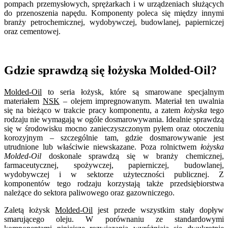
pompach przemysłowych, sprężarkach i w urządzeniach służących
do przenoszenia napędu. Komponenty poleca się między innymi
branży petrochemicznej, wydobywczej, budowlanej, papierniczej
oraz cementowej.
Gdzie sprawdzą się łożyska Molded-Oil?
Molded-Oil
to seria łożysk, które są smarowane specjalnym
materiałem
NSK
– olejem impregnowanym. Materiał ten uwalnia
się na bieżąco w trakcie pracy komponentu, a zatem
łożyska
tego
rodzaju nie wymagają w ogóle dosmarowywania. Idealnie sprawdzą
się w środowisku mocno zanieczyszczonym pyłem oraz otoczeniu
korozyjnym – szczególnie tam, gdzie dosmarowywanie jest
utrudnione lub właściwie niewskazane. Poza rolnictwem
łożyska
Molded-Oil
doskonale sprawdzą się w branży chemicznej,
farmaceutycznej, spożywczej, papierniczej, budowlanej,
wydobywczej i w sektorze użyteczności publicznej. Z
komponentów tego rodzaju korzystają także przedsiębiorstwa
należące do sektora paliwowego oraz gazowniczego.
Zaletą łożysk
Molded-Oil
jest przede wszystkim stały dopływ
smarującego oleju. W porównaniu ze standardowymi