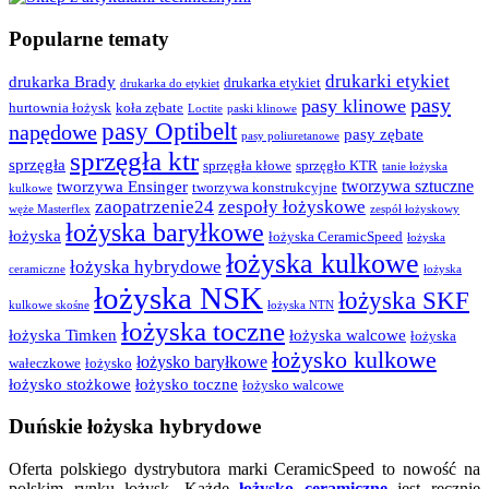
Popularne tematy
drukarki etykiet
drukarka Brady
drukarka etykiet
drukarka do etykiet
pasy
pasy klinowe
hurtownia łożysk
koła zębate
Loctite
paski klinowe
pasy Optibelt
napędowe
pasy zębate
pasy poliuretanowe
sprzęgła ktr
sprzęgła
sprzęgła kłowe
sprzęgło KTR
tanie łożyska
tworzywa sztuczne
tworzywa Ensinger
tworzywa konstrukcyjne
kulkowe
zaopatrzenie24
zespoły łożyskowe
węże Masterflex
zespół łożyskowy
łożyska baryłkowe
łożyska
łożyska CeramicSpeed
łożyska
łożyska kulkowe
łożyska hybrydowe
ceramiczne
łożyska
łożyska NSK
łożyska SKF
kulkowe skośne
łożyska NTN
łożyska toczne
łożyska Timken
łożyska walcowe
łożyska
łożysko kulkowe
łożysko baryłkowe
wałeczkowe
łożysko
łożysko stożkowe
łożysko toczne
łożysko walcowe
Duńskie łożyska hybrydowe
Oferta polskiego dystrybutora marki CeramicSpeed to nowość na
polskim rynku łożysk. Każde
łożysko ceramiczne
jest ręcznie