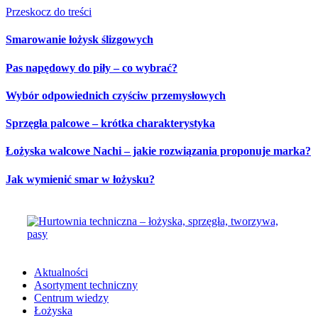
Przeskocz do treści
Smarowanie łożysk ślizgowych
Pas napędowy do piły – co wybrać?
Wybór odpowiednich czyściw przemysłowych
Sprzęgła palcowe – krótka charakterystyka
Łożyska walcowe Nachi – jakie rozwiązania proponuje marka?
Jak wymienić smar w łożysku?
Aktualności
Asortyment techniczny
Centrum wiedzy
Łożyska