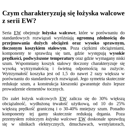
Czym charakteryzują się łożyska walcowe
z serii EW?
Seria
EW
obejmuje
łożyska walcowe
, które w porównaniu do
standardowych rozwiązań wyróżniają
ogromną zdolnością do
przejmowania dużych obciążeń oraz wysoko sprawnym,
tłoczonym koszykiem stalowym
. Poza ciężkimi obciążeniami,
komponenty te sprawdzą się tam, gdzie występują
wysokie
prędkości, podwyższone temperatury
oraz gdzie wymagany niski
szum. Wspomniany koszyk stalowy tłoczony charakteryzuje się
wysoką wytrzymałością i świetną odpornością na zużycie.
Wytrzymałość koszyka jest od 1,5 do nawet 2 razy większa w
porównaniu do standardowych rozwiązań. Jego symetria skutecznie
redukuje szum, a konstrukcja kieszonki gwarantuje dużo lepsze
prowadzenie elementów tocznych.
Do zalet łożysk walcowych
EW
zalicza się do 30% większą
obciążalność, wydłużoną trwałość użytkową, od 10 do 25%
większą prędkość graniczną i o 30-40% mniejszy szum. Ponadto
komponenty tej gamy skutecznie redukują drgania. Poza
przemysłem rolniczym
łożyska walcowe
EW
doskonale sprawdzą
się w silnikach elektrycznych, dmuchawach, wentylatorach,