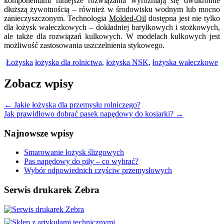
komponentami niniejsze rozwiązania wyróżniają się dwukrotnie
dłuższą żywotnością – również w środowisku wodnym lub mocno
zanieczyszczonym. Technologia
Molded-Oil
dostępna jest nie tylko
dla łożysk wałeczkowych – dokładniej baryłkowych i stożkowych,
ale także dla rozwiązań kulkowych. W modelach kulkowych jest
możliwość zastosowania uszczelnienia stykowego.
Łożyska
łożyska dla rolnictwa
,
łożyska NSK
,
łożyska wałeczkowe
Zobacz wpisy
←
Jakie łożyska dla przemysłu rolniczego?
Jak prawidłowo dobrać pasek napędowy do kosiarki?
→
Najnowsze wpisy
Smarowanie łożysk ślizgowych
Pas napędowy do piły – co wybrać?
Wybór odpowiednich czyściw przemysłowych
Serwis drukarek Zebra