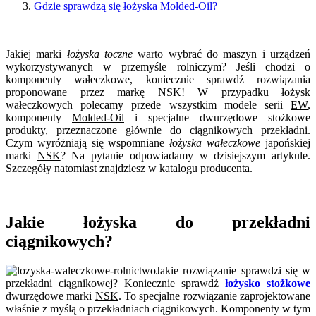
Gdzie sprawdzą się łożyska Molded-Oil?
Jakiej marki
łożyska toczne
warto wybrać do maszyn i urządzeń
wykorzystywanych w przemyśle rolniczym? Jeśli chodzi o
komponenty wałeczkowe, koniecznie sprawdź rozwiązania
proponowane przez markę
NSK
! W przypadku łożysk
wałeczkowych polecamy przede wszystkim modele serii
EW
,
komponenty
Molded-Oil
i specjalne dwurzędowe stożkowe
produkty, przeznaczone głównie do ciągnikowych przekładni.
Czym wyróżniają się wspomniane
łożyska wałeczkowe
japońskiej
marki
NSK
? Na pytanie odpowiadamy w dzisiejszym artykule.
Szczegóły natomiast znajdziesz w katalogu producenta.
Jakie łożyska do przekładni
ciągnikowych?
Jakie rozwiązanie sprawdzi się w
przekładni ciągnikowej? Koniecznie sprawdź
łożysko stożkowe
dwurzędowe marki
NSK
. To specjalne rozwiązanie zaprojektowane
właśnie z myślą o przekładniach ciągnikowych. Komponenty w tym