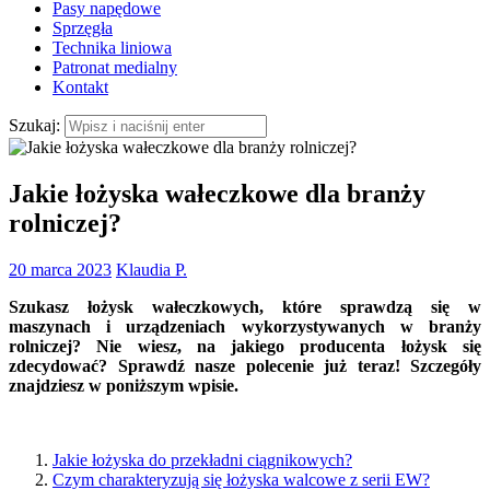
Pasy napędowe
Sprzęgła
Technika liniowa
Patronat medialny
Kontakt
Szukaj:
Jakie łożyska wałeczkowe dla branży
rolniczej?
20 marca 2023
Klaudia P.
Szukasz łożysk wałeczkowych, które sprawdzą się w
maszynach i urządzeniach wykorzystywanych w branży
rolniczej? Nie wiesz, na jakiego producenta łożysk się
zdecydować? Sprawdź nasze polecenie już teraz! Szczegóły
znajdziesz w poniższym wpisie.
Jakie łożyska do przekładni ciągnikowych?
Czym charakteryzują się łożyska walcowe z serii EW?