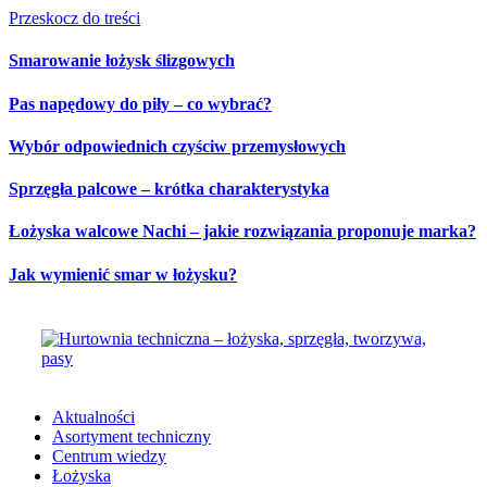
Przeskocz do treści
Smarowanie łożysk ślizgowych
Pas napędowy do piły – co wybrać?
Wybór odpowiednich czyściw przemysłowych
Sprzęgła palcowe – krótka charakterystyka
Łożyska walcowe Nachi – jakie rozwiązania proponuje marka?
Jak wymienić smar w łożysku?
Aktualności
Asortyment techniczny
Centrum wiedzy
Łożyska