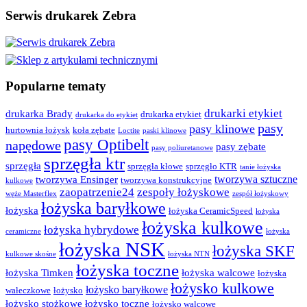
Serwis drukarek Zebra
Popularne tematy
drukarki etykiet
drukarka Brady
drukarka etykiet
drukarka do etykiet
pasy
pasy klinowe
hurtownia łożysk
koła zębate
Loctite
paski klinowe
pasy Optibelt
napędowe
pasy zębate
pasy poliuretanowe
sprzęgła ktr
sprzęgła
sprzęgła kłowe
sprzęgło KTR
tanie łożyska
tworzywa sztuczne
tworzywa Ensinger
tworzywa konstrukcyjne
kulkowe
zaopatrzenie24
zespoły łożyskowe
węże Masterflex
zespół łożyskowy
łożyska baryłkowe
łożyska
łożyska CeramicSpeed
łożyska
łożyska kulkowe
łożyska hybrydowe
ceramiczne
łożyska
łożyska NSK
łożyska SKF
kulkowe skośne
łożyska NTN
łożyska toczne
łożyska Timken
łożyska walcowe
łożyska
łożysko kulkowe
łożysko baryłkowe
wałeczkowe
łożysko
łożysko stożkowe
łożysko toczne
łożysko walcowe