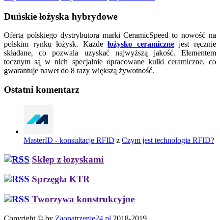
Duńskie łożyska hybrydowe
Oferta polskiego dystrybutora marki CeramicSpeed to nowość na
polskim rynku łożysk. Każde
łożysko ceramiczne
jest ręcznie
składane, co pozwala uzyskać najwyższą jakość. Elementem
tocznym są w nich specjalnie opracowane kulki ceramiczne, co
gwarantuje nawet do 8 razy większą żywotność.
Ostatni komentarz
MasterID - konsultacje RFID
z
Czym jest technologia RFID?
Sklep z łozyskami
Sprzęgła KTR
Tworzywa konstrukcyjne
Copyright © by
Zaopatrzenie24.pl
2018-2019