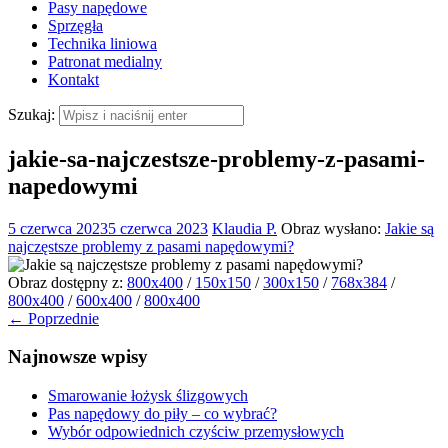
Pasy napędowe
Sprzęgła
Technika liniowa
Patronat medialny
Kontakt
Szukaj:
jakie-sa-najczestsze-problemy-z-pasami-
napedowymi
5 czerwca 2023
5 czerwca 2023
Klaudia P.
Obraz wysłano:
Jakie są
najczęstsze problemy z pasami napędowymi?
Obraz dostępny z:
800x400
/
150x150
/
300x150
/
768x384
/
800x400
/
600x400
/
800x400
← Poprzednie
Najnowsze wpisy
Smarowanie łożysk ślizgowych
Pas napędowy do piły – co wybrać?
Wybór odpowiednich czyściw przemysłowych