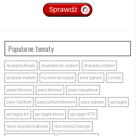
Popularne tematy
drukarka Brady
drukarka do etykiet
drukarka etykiet
drukarki etykiet
hurtownia łożysk
koła zębate
Loctite
paski klinowe
pasy klinowe
pasy napędowe
pasy Optibelt
pasy poliuretanowe
pasy zębate
sprzęgła
sprzęgła ktr
sprzęgła kłowe
sprzęgło KTR
tanie łożyska kulkowe
tworzywa Ensinger