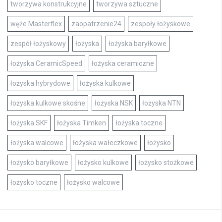
tworzywa konstrukcyjne
tworzywa sztuczne
węże Masterflex
zaopatrzenie24
zespoły łożyskowe
zespół łożyskowy
łożyska
łożyska baryłkowe
łożyska CeramicSpeed
łożyska ceramiczne
łożyska hybrydowe
łożyska kulkowe
łożyska kulkowe skośne
łożyska NSK
łożyska NTN
łożyska SKF
łożyska Timken
łożyska toczne
łożyska walcowe
łożyska wałeczkowe
łożysko
łożysko baryłkowe
łożysko kulkowe
łożysko stożkowe
łożysko toczne
łożysko walcowe