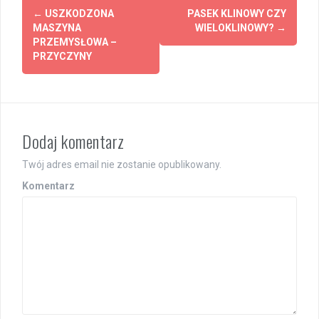
Z
←
USZKODZONA
PASEK KLINOWY CZY
MASZYNA
WIELOKLINOWY?
→
o
PRZEMYSŁOWA –
PRZYCZYNY
b
a
c
Dodaj komentarz
z
w
Twój adres email nie zostanie opublikowany.
p
Komentarz
i
s
y