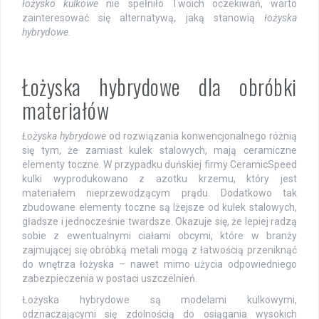
łożysko kulkowe
nie spełniło Twoich oczekiwań, warto
zainteresować się alternatywą, jaką stanowią
łożyska
hybrydowe
.
Łożyska hybrydowe dla obróbki
materiałów
Łożyska hybrydowe
od rozwiązania konwencjonalnego różnią
się tym, że zamiast kulek stalowych, mają ceramiczne
elementy toczne. W przypadku duńskiej firmy CeramicSpeed
kulki wyprodukowano z azotku krzemu, który jest
materiałem nieprzewodzącym prądu. Dodatkowo tak
zbudowane elementy toczne są lżejsze od kulek stalowych,
gładsze i jednocześnie twardsze. Okazuje się, że lepiej radzą
sobie z ewentualnymi ciałami obcymi, które w branży
zajmującej się obróbką metali mogą z łatwością przeniknąć
do wnętrza łożyska – nawet mimo użycia odpowiedniego
zabezpieczenia w postaci uszczelnień.
Łożyska hybrydowe są modelami kulkowymi,
odznaczającymi się zdolnością do osiągania wysokich