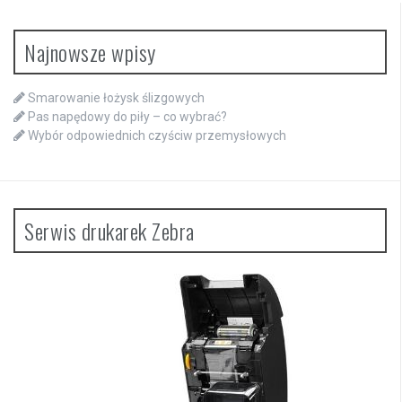
Najnowsze wpisy
Smarowanie łożysk ślizgowych
Pas napędowy do piły – co wybrać?
Wybór odpowiednich czyściw przemysłowych
Serwis drukarek Zebra