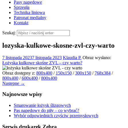
Pasy napędowe
Sprzęgła
Technika liniowa
Patronat medialny
Kontakt
Szukaj:
lozyska-kulkowe-skosne-zvl-czy-warto
7 listopada 2023
7 listopada 2023
Klaudia P.
Obraz wysłano:
Łożyska kulkowe skośne ZVL – czy warto?
Obraz dostępny z:
800x400
/
150x150
/
300x150
/
768x384
/
800x400
/
600x400
/
800x400
Następne →
Najnowsze wpisy
Smarowanie łożysk ślizgowych
Pas napędowy do piły – co wybrać?
Wybór odpowiednich czyściw przemysłowych
Serwis drukarek Zebra