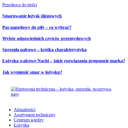
Przeskocz do treści
Smarowanie łożysk ślizgowych
Pas napędowy do piły – co wybrać?
Wybór odpowiednich czyściw przemysłowych
Sprzęgła palcowe – krótka charakterystyka
Łożyska walcowe Nachi – jakie rozwiązania proponuje marka?
Jak wymienić smar w łożysku?
Aktualności
Asortyment techniczny
Centrum wiedzy
Łożyska