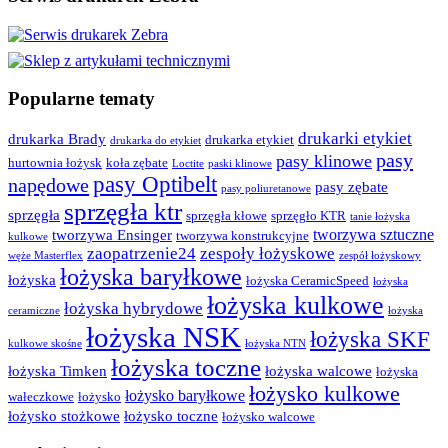
Popularne tematy
drukarki etykiet
drukarka Brady
drukarka etykiet
drukarka do etykiet
pasy
pasy klinowe
hurtownia łożysk
koła zębate
Loctite
paski klinowe
pasy Optibelt
napędowe
pasy zębate
pasy poliuretanowe
sprzęgła ktr
sprzęgła
sprzęgła kłowe
sprzęgło KTR
tanie łożyska
tworzywa sztuczne
tworzywa Ensinger
tworzywa konstrukcyjne
kulkowe
zaopatrzenie24
zespoły łożyskowe
węże Masterflex
zespół łożyskowy
łożyska baryłkowe
łożyska
łożyska CeramicSpeed
łożyska
łożyska kulkowe
łożyska hybrydowe
ceramiczne
łożyska
łożyska NSK
łożyska SKF
kulkowe skośne
łożyska NTN
łożyska toczne
łożyska Timken
łożyska walcowe
łożyska
łożysko kulkowe
łożysko baryłkowe
wałeczkowe
łożysko
łożysko stożkowe
łożysko toczne
łożysko walcowe