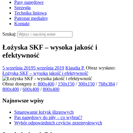
Pasy napędowe
Sprzęgła
Technika liniowa
Patronat medialny
Kontakt
Szukaj:
Łożyska SKF – wysoka jakość i
efektywność
5 września 2019
5 września 2019
Klaudia P.
Obraz wysłano:
Łożyska SKF – wysoka jakość i efektywność
Obraz dostępny z:
800x400
/
150x150
/
300x150
/
768x384
/
800x400
/
600x400
/
800x400
Najnowsze wpisy
Smarowanie łożysk ślizgowych
Pas napędowy do piły – co wybrać?
Wybór odpowiednich czyściw przemysłowych