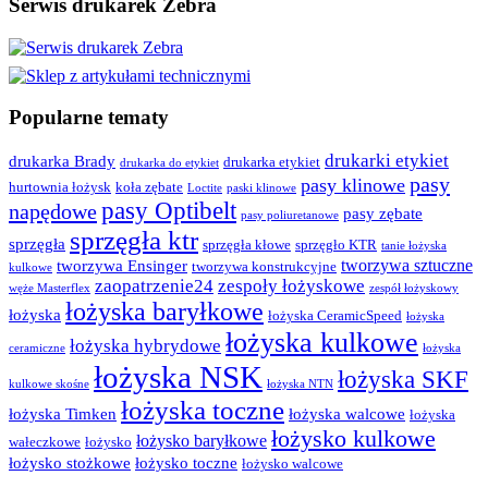
Serwis drukarek Zebra
Popularne tematy
drukarki etykiet
drukarka Brady
drukarka etykiet
drukarka do etykiet
pasy
pasy klinowe
hurtownia łożysk
koła zębate
Loctite
paski klinowe
pasy Optibelt
napędowe
pasy zębate
pasy poliuretanowe
sprzęgła ktr
sprzęgła
sprzęgła kłowe
sprzęgło KTR
tanie łożyska
tworzywa sztuczne
tworzywa Ensinger
tworzywa konstrukcyjne
kulkowe
zaopatrzenie24
zespoły łożyskowe
węże Masterflex
zespół łożyskowy
łożyska baryłkowe
łożyska
łożyska CeramicSpeed
łożyska
łożyska kulkowe
łożyska hybrydowe
ceramiczne
łożyska
łożyska NSK
łożyska SKF
kulkowe skośne
łożyska NTN
łożyska toczne
łożyska Timken
łożyska walcowe
łożyska
łożysko kulkowe
łożysko baryłkowe
wałeczkowe
łożysko
łożysko stożkowe
łożysko toczne
łożysko walcowe