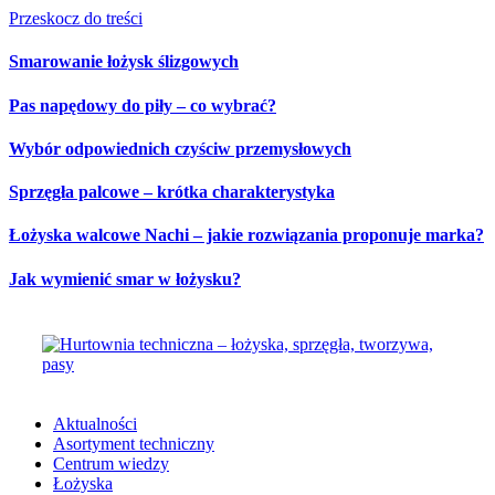
Przeskocz do treści
Smarowanie łożysk ślizgowych
Pas napędowy do piły – co wybrać?
Wybór odpowiednich czyściw przemysłowych
Sprzęgła palcowe – krótka charakterystyka
Łożyska walcowe Nachi – jakie rozwiązania proponuje marka?
Jak wymienić smar w łożysku?
Aktualności
Asortyment techniczny
Centrum wiedzy
Łożyska