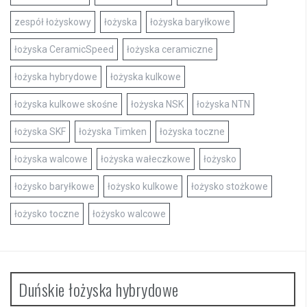
zespół łożyskowy
łożyska
łożyska baryłkowe
łożyska CeramicSpeed
łożyska ceramiczne
łożyska hybrydowe
łożyska kulkowe
łożyska kulkowe skośne
łożyska NSK
łożyska NTN
łożyska SKF
łożyska Timken
łożyska toczne
łożyska walcowe
łożyska wałeczkowe
łożysko
łożysko baryłkowe
łożysko kulkowe
łożysko stożkowe
łożysko toczne
łożysko walcowe
Duńskie łożyska hybrydowe