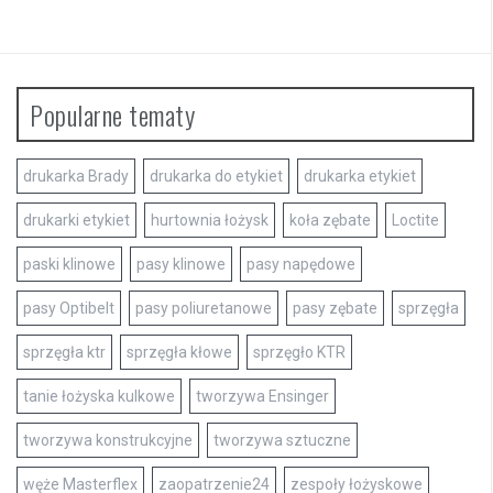
Popularne tematy
drukarka Brady
drukarka do etykiet
drukarka etykiet
drukarki etykiet
hurtownia łożysk
koła zębate
Loctite
paski klinowe
pasy klinowe
pasy napędowe
pasy Optibelt
pasy poliuretanowe
pasy zębate
sprzęgła
sprzęgła ktr
sprzęgła kłowe
sprzęgło KTR
tanie łożyska kulkowe
tworzywa Ensinger
tworzywa konstrukcyjne
tworzywa sztuczne
węże Masterflex
zaopatrzenie24
zespoły łożyskowe