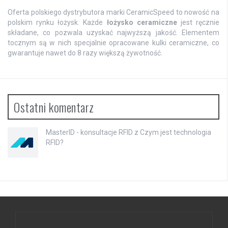
Oferta polskiego dystrybutora marki CeramicSpeed to nowość na
polskim rynku łożysk. Każde
łożysko ceramiczne
jest ręcznie
składane, co pozwala uzyskać najwyższą jakość. Elementem
tocznym są w nich specjalnie opracowane kulki ceramiczne, co
gwarantuje nawet do 8 razy większą żywotność.
Ostatni komentarz
MasterID - konsultacje RFID
z
Czym jest technologia
RFID?