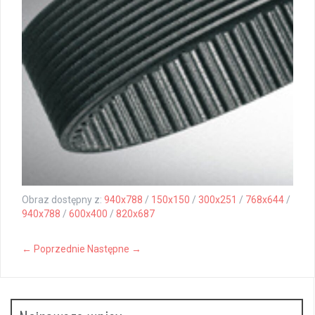
Obraz dostępny z:
940x788
/
150x150
/
300x251
/
768x644
/
940x788
/
600x400
/
820x687
← Poprzednie
Następne →