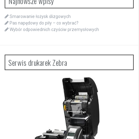
Najnowsze wpisy
Smarowanie łożysk ślizgowych
Pas napędowy do piły – co wybrać?
Wybór odpowiednich czyściw przemysłowych
Serwis drukarek Zebra