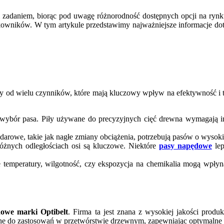
daniem, biorąc pod uwagę różnorodność dostępnych opcji na rynku.
kowników. W tym artykule przedstawimy najważniejsze informacje dot
y od wielu czynników, które mają kluczowy wpływ na efektywność i t
e wybór pasa. Piły używane do precyzyjnych cięć drewna wymagają i
darowe, takie jak nagłe zmiany obciążenia, potrzebują pasów o wysoki
óżnych odległościach osi są kluczowe. Niektóre
pasy napędowe
lep
e temperatury, wilgotność, czy ekspozycja na chemikalia mogą wpł
nowe marki Optibelt
. Firma ta jest znana z wysokiej jakości produk
wane do zastosowań w przetwórstwie drzewnym, zapewniając optymalne 