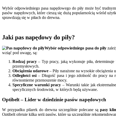
Wybór odpowiedniego pasa napędowego do piły może być trudnym za
pasów napędowych, które cieszą się dużą popularnością wśród użyt
sprawdzają się w piłach do drewna.
Jaki pas napędowy do piły?
Wybór odpowiedniego pasa do piły
zależ
wziąć pod uwagę, są:
Rodzaj pracy
– Typ pracy, jaką wykonuje piła, determinuj
przemysłowych.
Obciążenia udarowe
– Piły narażone na wysokie obciążenia u
Odległości osi
– Długość pasa i jego zdolność do pracy na r
równomierne przenoszenie mocy.
Specyficzne warunki pracy
– Warunki takie jak ekstremaln
specyficznych środowisk, w których będą używane.
Optibelt – Lider w dziedzinie pasów napędowych
W przypadku pilarek do drewna szczególnie polecane są
pasy kli
Optibelt oferuje kilka serii pasów, które są szczególnie rekomendo