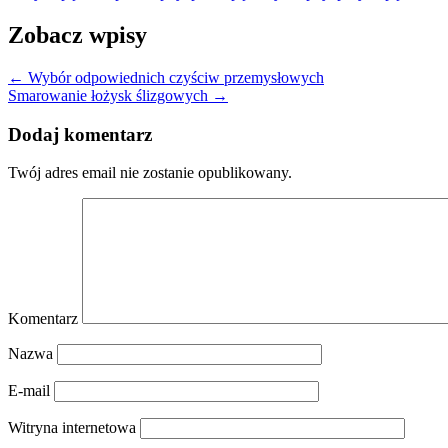
Zobacz wpisy
←
Wybór odpowiednich czyściw przemysłowych
Smarowanie łożysk ślizgowych
→
Dodaj komentarz
Twój adres email nie zostanie opublikowany.
Komentarz
Nazwa
E-mail
Witryna internetowa