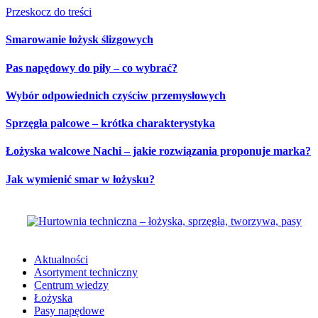
Przeskocz do treści
Smarowanie łożysk ślizgowych
Pas napędowy do piły – co wybrać?
Wybór odpowiednich czyściw przemysłowych
Sprzęgła palcowe – krótka charakterystyka
Łożyska walcowe Nachi – jakie rozwiązania proponuje marka?
Jak wymienić smar w łożysku?
Aktualności
Asortyment techniczny
Centrum wiedzy
Łożyska
Pasy napędowe