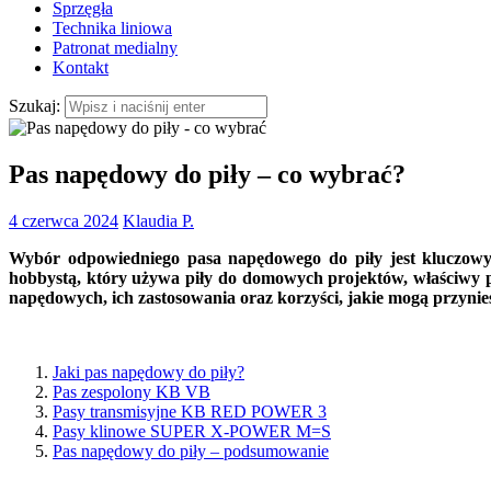
Sprzęgła
Technika liniowa
Patronat medialny
Kontakt
Szukaj:
Pas napędowy do piły – co wybrać?
4 czerwca 2024
Klaudia P.
Wybór odpowiedniego pasa napędowego do piły jest kluczowy dl
hobbystą, który używa piły do domowych projektów, właściwy
napędowych, ich zastosowania oraz korzyści, jakie mogą przynieś
Jaki pas napędowy do piły?
Pas zespolony KB VB
Pasy transmisyjne KB RED POWER 3
Pasy klinowe SUPER X-POWER M=S
Pas napędowy do piły – podsumowanie