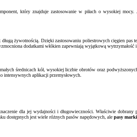
onent, który znajduje zastosowanie w piłach o wysokiej mocy. Je
ługą żywotnością. Dzięki zastosowaniu poliestrowych cięgien pas t
zmocniona dodatkami włókien zapewniają wyjątkową wytrzymałość i
ych średnicach kół, wysokiej liczbie obrotów oraz podwyższonych te
do intensywnych aplikacji przemysłowych.
aczenie dla jej wydajności i długowieczności. Właściwie dobrany 
nku dostępnych jest wiele różnych pasów napędowych, ale
pasy marki