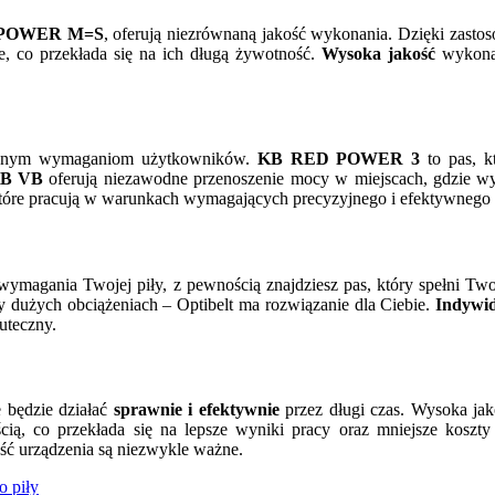
-POWER M=S
, oferują niezrównaną jakość wykonania. Dzięki zast
e, co przekłada się na ich długą żywotność.
Wysoka jakość
wykonan
orodnym wymaganiom użytkowników.
KB RED POWER 3
to pas, k
KB VB
oferują niezawodne przenoszenie mocy w miejscach, gdzie wys
które pracują w warunkach wymagających precyzyjnego i efektywnego
e wymagania Twojej piły, z pewnością znajdziesz pas, który spełni T
y dużych obciążeniach – Optibelt ma rozwiązanie dla Ciebie.
Indywid
uteczny.
 będzie działać
sprawnie i efektywnie
przez długi czas. Wysoka jak
ą, co przekłada się na lepsze wyniki pracy oraz mniejsze koszty 
ć urządzenia są niezwykle ważne.
o piły