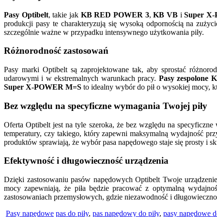
Pasy Optibelt
, takie jak
KB RED POWER 3
,
KB VB
i
Super X
produkcji pasy te charakteryzują się wysoką odpornością na zużyci
szczególnie ważne w przypadku intensywnego użytkowania piły.
Różnorodność zastosowań
Pasy marki Optibelt są zaprojektowane tak, aby sprostać różn
udarowymi i w ekstremalnych warunkach pracy.
Pasy zespolone 
Super X-POWER M=S
to idealny wybór do pił o wysokiej mocy, 
Bez względu na specyficzne wymagania Twojej piły
Oferta Optibelt jest na tyle szeroka, że bez względu na specyficzn
temperatury, czy takiego, który zapewni maksymalną wydajność prz
produktów sprawiają, że wybór pasa napędowego staje się prosty i sk
Efektywność i długowieczność urządzenia
Dzięki zastosowaniu pasów napędowych Optibelt Twoje urządzenie
mocy zapewniają, że piła będzie pracować z optymalną wydajności
zastosowaniach przemysłowych, gdzie niezawodność i długowiecznoś
Pasy napędowe
pas do piły
,
pas napędowy do piły
,
pasy napędowe d