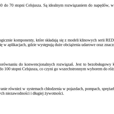
 do 70 stopni Celsjusza. Są idealnym rozwiązaniem do napędów, w k
icznie komponenty, które składają się z modeli klinowych serii RED
ę w aplikacjach, gdzie występują duże obciążenia udarowe oraz znaczn
naniu do konwencjonalnych rozwiązań. Jest to bezobsługowy kom
 do 100 stopni Celsjusza, co czyni go wszechstronnym wyborem do ró
ie również w systemach chłodzenia w pojazdach, pompach, sprężarka
ch niezawodności i długiej żywotności.