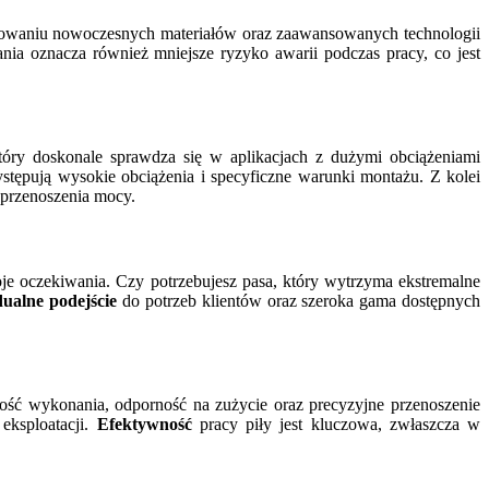
osowaniu nowoczesnych materiałów oraz zaawansowanych technologii
ia oznacza również mniejsze ryzyko awarii podczas pracy, co jest
tóry doskonale sprawdza się w aplikacjach z dużymi obciążeniami
tępują wysokie obciążenia i specyficzne warunki montażu. Z kolei
 przenoszenia mocy.
woje oczekiwania. Czy potrzebujesz pasa, który wytrzyma ekstremalne
ualne podejście
do potrzeb klientów oraz szeroka gama dostępnych
ość wykonania, odporność na zużycie oraz precyzyjne przenoszenie
eksploatacji.
Efektywność
pracy piły jest kluczowa, zwłaszcza w