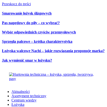
Przeskocz do treści
Smarowanie łożysk ślizgowych
Pas napędowy do piły – co wybrać?
Wybór odpowiednich czyściw przemysłowych
Sprzęgła palcowe – krótka charakterystyka
Łożyska walcowe Nachi – jakie rozwiązania proponuje marka?
Jak wymienić smar w łożysku?
Aktualności
Asortyment techniczny
Centrum wiedzy
Łożyska