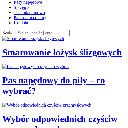
Pasy napędowe
Sprzęgła
Technika liniowa
Patronat medialny
Kontakt
Szukaj:
Smarowanie łożysk ślizgowych
Pas napędowy do piły – co
wybrać?
Wybór odpowiednich czyściw