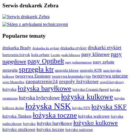
Serwis drukarek Zebra
Popularne tematy
drukarki etykiet
drukarka Brady
drukarka etykiet
drukarka do etykiet
pasy
pasy klinowe
hurtownia łożysk
koła zębate
Loctite
paski klinowe
pasy Optibelt
napędowe
pasy zębate
pasy poliuretanowe
sprzęgła ktr
sprzęgła
sprzęgła kłowe
sprzęgło KTR
tanie łożyska
tworzywa sztuczne
tworzywa Ensinger
tworzywa konstrukcyjne
kulkowe
zaopatrzenie24
zespoły łożyskowe
węże Masterflex
zespół łożyskowy
łożyska baryłkowe
łożyska
łożyska CeramicSpeed
łożyska
łożyska kulkowe
łożyska hybrydowe
ceramiczne
łożyska
łożyska NSK
łożyska SKF
kulkowe skośne
łożyska NTN
łożyska toczne
łożyska Timken
łożyska walcowe
łożyska
łożysko kulkowe
łożysko baryłkowe
wałeczkowe
łożysko
łożysko stożkowe
łożysko toczne
łożysko walcowe