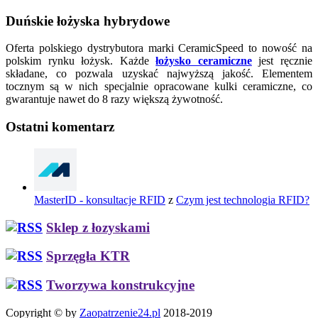
Duńskie łożyska hybrydowe
Oferta polskiego dystrybutora marki CeramicSpeed to nowość na
polskim rynku łożysk. Każde
łożysko ceramiczne
jest ręcznie
składane, co pozwala uzyskać najwyższą jakość. Elementem
tocznym są w nich specjalnie opracowane kulki ceramiczne, co
gwarantuje nawet do 8 razy większą żywotność.
Ostatni komentarz
MasterID - konsultacje RFID
z
Czym jest technologia RFID?
Sklep z łozyskami
Sprzęgła KTR
Tworzywa konstrukcyjne
Copyright © by
Zaopatrzenie24.pl
2018-2019