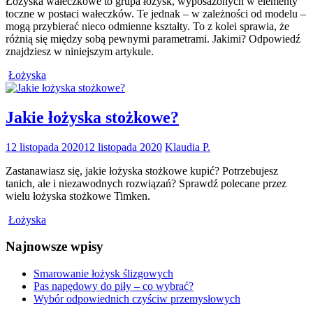
Łożyska wałeczkowe to grupa łożysk, wyposażonych w elementy
toczne w postaci wałeczków. Te jednak – w zależności od modelu –
mogą przybierać nieco odmienne kształty. To z kolei sprawia, że
różnią się między sobą pewnymi parametrami. Jakimi? Odpowiedź
znajdziesz w niniejszym artykule.
Łożyska
Jakie łożyska stożkowe?
12 listopada 2020
12 listopada 2020
Klaudia P.
Zastanawiasz się, jakie łożyska stożkowe kupić? Potrzebujesz
tanich, ale i niezawodnych rozwiązań? Sprawdź polecane przez
wielu łożyska stożkowe Timken.
Łożyska
Najnowsze wpisy
Smarowanie łożysk ślizgowych
Pas napędowy do piły – co wybrać?
Wybór odpowiednich czyściw przemysłowych