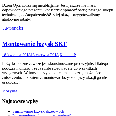
Dzień Ojca zbliża się nieubłaganie. Jeśli jeszcze nie masz
odpowiedniego prezentu, koniecznie sprawdź ofertę naszego sklepu
technicznego Zaopatrzenie24! Z tej okazji przygotowaliśmy
atrakcyjne rabaty!
Aktualności
Montowanie łożysk SKF
18 kwietnia 2018
18 czerwca 2018
Klaudia P.
Łożysko toczne zawsze jest skonstruowane precyzyjnie. Dlatego
podczas montażu trzeba ściśle stosować się do wszystkich
wytycznych. W innym przypadku element toczny może ulec
zniszczeniu. Jak zatem zamontować łożysko i przy okazji go nie
uszkodzić?
Łożyska
Najnowsze wpisy
Smarowanie łożysk ślizgowych
Pas napędowy do piły – co wybrać?