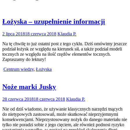
Łożyska – uzupełnienie informacji
2 lipca 2018
18 czerwca 2018
Klaudia P.
Na tę chwilę to już ostatni post z tego cyklu. Dziś omówimy jeszcze
podział łożysk ze względu na kierunek sił, a także podział modeli
tocznych ze względu na ilość rzędów elementów tocznych.
Zapraszamy do lektury!
Centrum wiedzy
,
Łożyska
Noże marki Jusky
28 czerwca 2018
18 czerwca 2018
Klaudia P.
Nie od dziś wiadomo, że używanie klasycznych narzędzi tnących
do nietypowych zastosowań, może skutkować nieprzyjemnymi
konsekwencjami. Nieprzystosowany nożyk do danego materiału nie
tylko nie poradzi sobie z jego cięciem, ale również podnosi ryzyko
wystąpienia wypadku, w postaci na przykład skaleczenia dłoni.