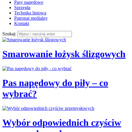
Pasy napędowe
Sprzęgła
Technika liniowa
Patronat medialny
Kontakt
Szukaj:
Smarowanie łożysk ślizgowych
Pas napędowy do piły – co
wybrać?
Wybór odpowiednich czyściw