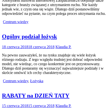
Asortyment hurtowni internetowej Zaopatrzenie24 obejmuje także
kategorie z branży związanej z utrzymaniem ruchu. Nie każdy
jednak wie, z czym ona się wiąże. Dlatego dziś postanowiliśmy
odpowiedzieć na pytanie, na czym polega proces utrzymania ruchu.
Centrum wiedzy
Ogólny podział łożysk
18 czerwca 2018
18 czerwca 2018
Klaudia P.
Na pewno zauważyłeś, że na rynku znajduje się wiele łożysk
różnego rodzaju. Z tego względu trudniej jest dobrać odpowiedni
model, nie wiedząc, co czego konkretnie jest on przystosowany.
Dlatego dziś postaramy się wyznaczyć najważniejsze podziały i w
skrócie omówić ich cechy charakterystyczne.
Centrum wiedzy
,
Łożyska
RABATY na DZIEŃ TATY
15 czerwca 2018
15 czerwca 2018
Klaudia P.