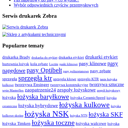
Wybór odpowiednich czyściw przemysłowych
Serwis drukarek Zebra
Popularne tematy
drukarki etykiet
drukarka Brady
drukarka etykiet
drukarka do etykiet
pasy
pasy klinowe
hurtownia łożysk
koła zębate
Loctite
paski klinowe
pasy Optibelt
napędowe
pasy zębate
pasy poliuretanowe
sprzęgła ktr
sprzęgła
sprzęgła kłowe
sprzęgło KTR
tanie łożyska
tworzywa sztuczne
tworzywa Ensinger
tworzywa konstrukcyjne
kulkowe
zaopatrzenie24
zespoły łożyskowe
węże Masterflex
zespół łożyskowy
łożyska baryłkowe
łożyska
łożyska CeramicSpeed
łożyska
łożyska kulkowe
łożyska hybrydowe
ceramiczne
łożyska
łożyska NSK
łożyska SKF
kulkowe skośne
łożyska NTN
łożyska toczne
łożyska Timken
łożyska walcowe
łożyska