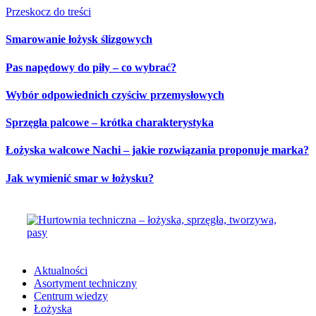
Przeskocz do treści
Smarowanie łożysk ślizgowych
Pas napędowy do piły – co wybrać?
Wybór odpowiednich czyściw przemysłowych
Sprzęgła palcowe – krótka charakterystyka
Łożyska walcowe Nachi – jakie rozwiązania proponuje marka?
Jak wymienić smar w łożysku?
Aktualności
Asortyment techniczny
Centrum wiedzy
Łożyska