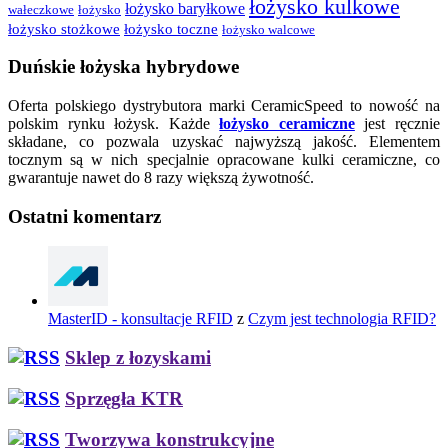
łożysko kulkowe
łożysko baryłkowe
wałeczkowe
łożysko
łożysko stożkowe
łożysko toczne
łożysko walcowe
Duńskie łożyska hybrydowe
Oferta polskiego dystrybutora marki CeramicSpeed to nowość na
polskim rynku łożysk. Każde
łożysko ceramiczne
jest ręcznie
składane, co pozwala uzyskać najwyższą jakość. Elementem
tocznym są w nich specjalnie opracowane kulki ceramiczne, co
gwarantuje nawet do 8 razy większą żywotność.
Ostatni komentarz
MasterID - konsultacje RFID
z
Czym jest technologia RFID?
Sklep z łozyskami
Sprzęgła KTR
Tworzywa konstrukcyjne