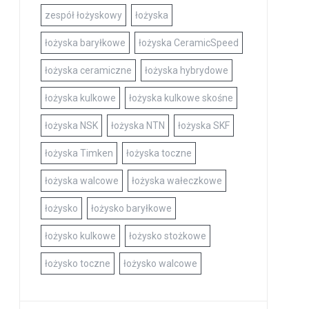
zespół łożyskowy
łożyska
łożyska baryłkowe
łożyska CeramicSpeed
łożyska ceramiczne
łożyska hybrydowe
łożyska kulkowe
łożyska kulkowe skośne
łożyska NSK
łożyska NTN
łożyska SKF
łożyska Timken
łożyska toczne
łożyska walcowe
łożyska wałeczkowe
łożysko
łożysko baryłkowe
łożysko kulkowe
łożysko stożkowe
łożysko toczne
łożysko walcowe