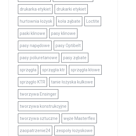
drukarka etykiet
drukarki etykiet
hurtownia łożysk
koła zębate
Loctite
paski klinowe
pasy klinowe
pasy napędowe
pasy Optibelt
pasy poliuretanowe
pasy zębate
sprzęgła
sprzęgła ktr
sprzęgła kłowe
sprzęgło KTR
tanie łożyska kulkowe
tworzywa Ensinger
tworzywa konstrukcyjne
tworzywa sztuczne
węże Masterflex
zaopatrzenie24
zespoły łożyskowe