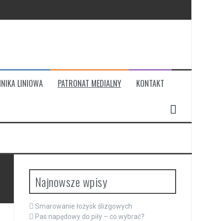
NIKA LINIOWA
PATRONAT MEDIALNY
KONTAKT
Najnowsze wpisy
Smarowanie łożysk ślizgowych
Pas napędowy do piły – co wybrać?