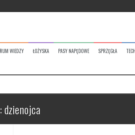
ych
ka
ia proponuje marka?
RUM WIEDZY
ŁOŻYSKA
PASY NAPĘDOWE
SPRZĘGŁA
TECH
: dzienojca