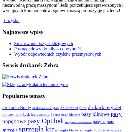
niezawodną pracę maszynom? Jeśli potrzebujesz sprawdzonych i
wydajnych komponentów, sprawdź naszą propozycję już teraz!
Łożyska
Najnowsze wpisy
Smarowanie łożysk ślizgowych
Pas napędowy do piły – co wybrać?
Wybór odpowiednich czyściw przemysłowych
Serwis drukarek Zebra
Popularne tematy
drukarki etykiet
drukarka Brady
drukarka etykiet
drukarka do etykiet
pasy
pasy klinowe
hurtownia łożysk
koła zębate
Loctite
paski klinowe
pasy Optibelt
napędowe
pasy zębate
pasy poliuretanowe
sprzęgła ktr
sprzęgła
sprzęgła kłowe
sprzęgło KTR
tanie łożyska