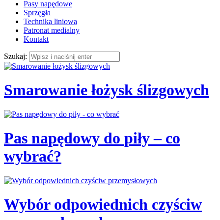
Pasy napędowe
Sprzęgła
Technika liniowa
Patronat medialny
Kontakt
Szukaj:
Smarowanie łożysk ślizgowych
Pas napędowy do piły – co
wybrać?
Wybór odpowiednich czyściw