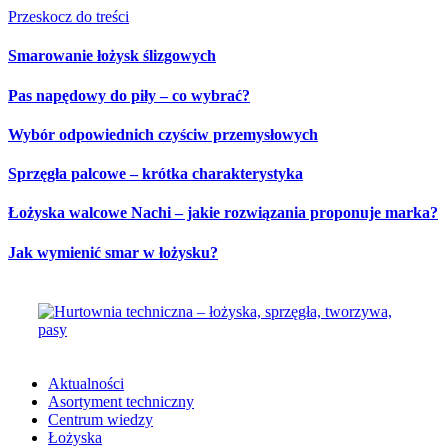
Przeskocz do treści
Smarowanie łożysk ślizgowych
Pas napędowy do piły – co wybrać?
Wybór odpowiednich czyściw przemysłowych
Sprzęgła palcowe – krótka charakterystyka
Łożyska walcowe Nachi – jakie rozwiązania proponuje marka?
Jak wymienić smar w łożysku?
Aktualności
Asortyment techniczny
Centrum wiedzy
Łożyska