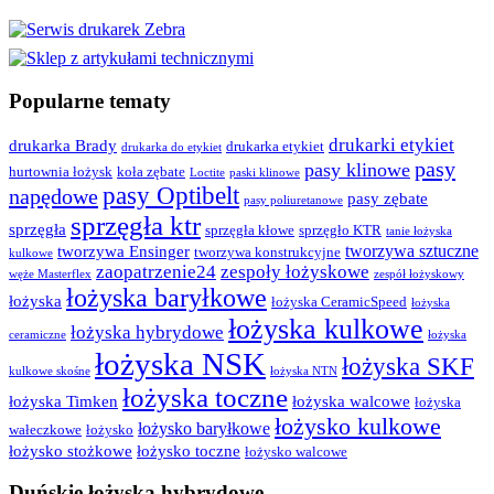
Popularne tematy
drukarki etykiet
drukarka Brady
drukarka etykiet
drukarka do etykiet
pasy
pasy klinowe
hurtownia łożysk
koła zębate
Loctite
paski klinowe
pasy Optibelt
napędowe
pasy zębate
pasy poliuretanowe
sprzęgła ktr
sprzęgła
sprzęgła kłowe
sprzęgło KTR
tanie łożyska
tworzywa sztuczne
tworzywa Ensinger
tworzywa konstrukcyjne
kulkowe
zaopatrzenie24
zespoły łożyskowe
węże Masterflex
zespół łożyskowy
łożyska baryłkowe
łożyska
łożyska CeramicSpeed
łożyska
łożyska kulkowe
łożyska hybrydowe
ceramiczne
łożyska
łożyska NSK
łożyska SKF
kulkowe skośne
łożyska NTN
łożyska toczne
łożyska Timken
łożyska walcowe
łożyska
łożysko kulkowe
łożysko baryłkowe
wałeczkowe
łożysko
łożysko stożkowe
łożysko toczne
łożysko walcowe
Duńskie łożyska hybrydowe