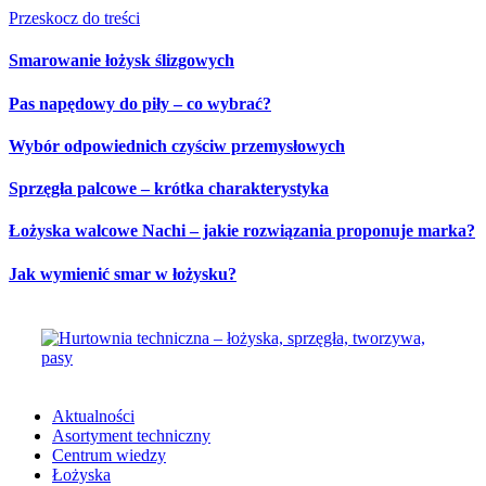
Przeskocz do treści
Smarowanie łożysk ślizgowych
Pas napędowy do piły – co wybrać?
Wybór odpowiednich czyściw przemysłowych
Sprzęgła palcowe – krótka charakterystyka
Łożyska walcowe Nachi – jakie rozwiązania proponuje marka?
Jak wymienić smar w łożysku?
Aktualności
Asortyment techniczny
Centrum wiedzy
Łożyska