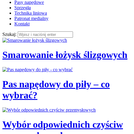
Pasy napędowe
Sprzęgła
Technika liniowa
Patronat medialny
Kontakt
Szukaj:
Smarowanie łożysk ślizgowych
Pas napędowy do piły – co
wybrać?
Wybór odpowiednich czyściw