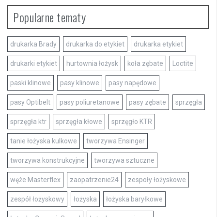
Popularne tematy
drukarka Brady
drukarka do etykiet
drukarka etykiet
drukarki etykiet
hurtownia łożysk
koła zębate
Loctite
paski klinowe
pasy klinowe
pasy napędowe
pasy Optibelt
pasy poliuretanowe
pasy zębate
sprzęgła
sprzęgła ktr
sprzęgła kłowe
sprzęgło KTR
tanie łożyska kulkowe
tworzywa Ensinger
tworzywa konstrukcyjne
tworzywa sztuczne
węże Masterflex
zaopatrzenie24
zespoły łożyskowe
zespół łożyskowy
łożyska
łożyska baryłkowe