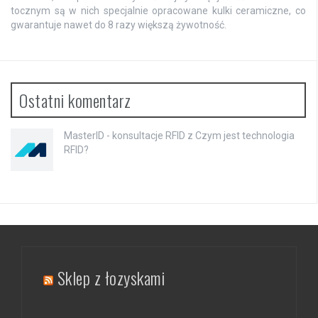
tocznym są w nich specjalnie opracowane kulki ceramiczne, co
gwarantuje nawet do 8 razy większą żywotność.
Ostatni komentarz
MasterID - konsultacje RFID
z
Czym jest technologia
RFID?
Sklep z łozyskami