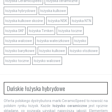
łożyska CeramicSpeed
łożyska ceramiczne
łożyska hybrydowe
łożyska kulkowe
łożyska kulkowe skośne
łożyska NSK
łożyska NTN
łożyska SKF
łożyska Timken
łożyska toczne
łożyska walcowe
łożyska wałeczkowe
łożysko
łożysko baryłkowe
łożysko kulkowe
łożysko stożkowe
łożysko toczne
łożysko walcowe
Duńskie łożyska hybrydowe
Oferta polskiego dystrybutora marki CeramicSpeed to nowość na
polskim rynku łożysk. Każde
łożysko ceramiczne
jest ręcznie
składane, co pozwala uzyskać najwyższą jakość. Elementem