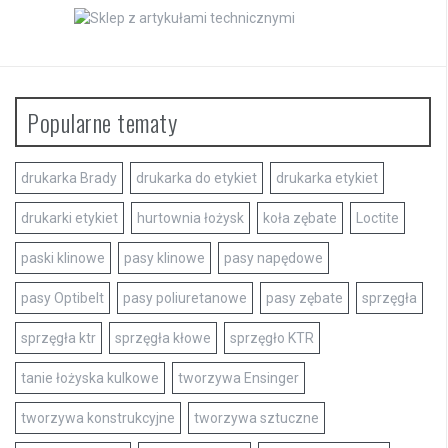
Popularne tematy
drukarka Brady
drukarka do etykiet
drukarka etykiet
drukarki etykiet
hurtownia łożysk
koła zębate
Loctite
paski klinowe
pasy klinowe
pasy napędowe
pasy Optibelt
pasy poliuretanowe
pasy zębate
sprzęgła
sprzęgła ktr
sprzęgła kłowe
sprzęgło KTR
tanie łożyska kulkowe
tworzywa Ensinger
tworzywa konstrukcyjne
tworzywa sztuczne