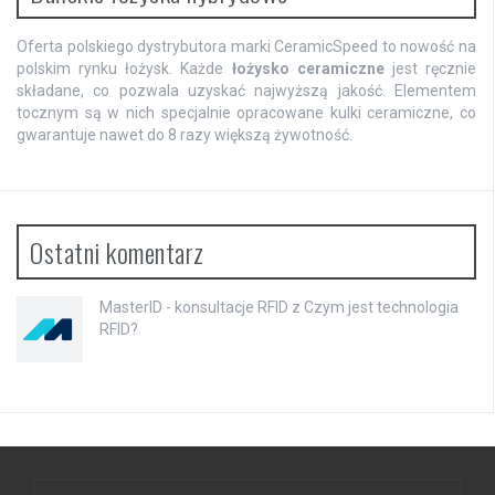
Oferta polskiego dystrybutora marki CeramicSpeed to nowość na
polskim rynku łożysk. Każde
łożysko ceramiczne
jest ręcznie
składane, co pozwala uzyskać najwyższą jakość. Elementem
tocznym są w nich specjalnie opracowane kulki ceramiczne, co
gwarantuje nawet do 8 razy większą żywotność.
Ostatni komentarz
MasterID - konsultacje RFID
z
Czym jest technologia
RFID?