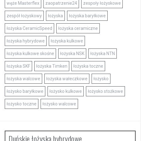
węże Masterflex
zaopatrzenie24
zespoły łożyskowe
zespół łożyskowy
łożyska
łożyska baryłkowe
łożyska CeramicSpeed
łożyska ceramiczne
łożyska hybrydowe
łożyska kulkowe
łożyska kulkowe skośne
łożyska NSK
łożyska NTN
łożyska SKF
łożyska Timken
łożyska toczne
łożyska walcowe
łożyska wałeczkowe
łożysko
łożysko baryłkowe
łożysko kulkowe
łożysko stożkowe
łożysko toczne
łożysko walcowe
Duńskie łożyska hybrydowe