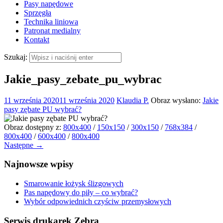
Pasy napędowe
Sprzęgła
Technika liniowa
Patronat medialny
Kontakt
Szukaj:
Jakie_pasy_zebate_pu_wybrac
11 września 2020
11 września 2020
Klaudia P.
Obraz wysłano:
Jakie
pasy zębate PU wybrać?
Obraz dostępny z:
800x400
/
150x150
/
300x150
/
768x384
/
800x400
/
600x400
/
800x400
Następne →
Najnowsze wpisy
Smarowanie łożysk ślizgowych
Pas napędowy do piły – co wybrać?
Wybór odpowiednich czyściw przemysłowych
Serwis drukarek Zebra