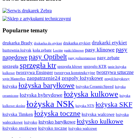
Popularne tematy
drukarki etykiet
drukarka Brady
drukarka etykiet
drukarka do etykiet
pasy
pasy klinowe
hurtownia łożysk
koła zębate
Loctite
paski klinowe
pasy Optibelt
napędowe
pasy zębate
pasy poliuretanowe
sprzęgła ktr
sprzęgła
sprzęgła kłowe
sprzęgło KTR
tanie łożyska
tworzywa sztuczne
tworzywa Ensinger
tworzywa konstrukcyjne
kulkowe
zaopatrzenie24
zespoły łożyskowe
węże Masterflex
zespół łożyskowy
łożyska baryłkowe
łożyska
łożyska CeramicSpeed
łożyska
łożyska kulkowe
łożyska hybrydowe
ceramiczne
łożyska
łożyska NSK
łożyska SKF
kulkowe skośne
łożyska NTN
łożyska toczne
łożyska Timken
łożyska walcowe
łożyska
łożysko kulkowe
łożysko baryłkowe
wałeczkowe
łożysko
łożysko stożkowe
łożysko toczne
łożysko walcowe