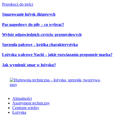
Przeskocz do treści
Smarowanie łożysk ślizgowych
Pas napędowy do piły – co wybrać?
Wybór odpowiednich czyściw przemysłowych
Sprzęgła palcowe – krótka charakterystyka
Łożyska walcowe Nachi – jakie rozwiązania proponuje marka?
Jak wymienić smar w łożysku?
Aktualności
Asortyment techniczny
Centrum wiedzy
Łożyska