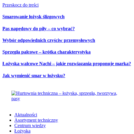
Przeskocz do treści
Smarowanie łożysk ślizgowych
Pas napędowy do piły – co wybrać?
Wybór odpowiednich czyściw przemysłowych
Sprzęgła palcowe – krótka charakterystyka
Łożyska walcowe Nachi – jakie rozwiązania proponuje marka?
Jak wymienić smar w łożysku?
Aktualności
Asortyment techniczny
Centrum wiedzy
Łożyska