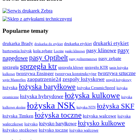
Popularne tematy
drukarki etykiet
drukarka Brady
drukarka etykiet
drukarka do etykiet
pasy
pasy klinowe
hurtownia łożysk
koła zębate
Loctite
paski klinowe
pasy Optibelt
napędowe
pasy zębate
pasy poliuretanowe
sprzęgła ktr
sprzęgła
sprzęgła kłowe
sprzęgło KTR
tanie łożyska
tworzywa sztuczne
tworzywa Ensinger
tworzywa konstrukcyjne
kulkowe
zaopatrzenie24
zespoły łożyskowe
węże Masterflex
zespół łożyskowy
łożyska baryłkowe
łożyska
łożyska CeramicSpeed
łożyska
łożyska kulkowe
łożyska hybrydowe
ceramiczne
łożyska
łożyska NSK
łożyska SKF
kulkowe skośne
łożyska NTN
łożyska toczne
łożyska Timken
łożyska walcowe
łożyska
łożysko kulkowe
łożysko baryłkowe
wałeczkowe
łożysko
łożysko stożkowe
łożysko toczne
łożysko walcowe