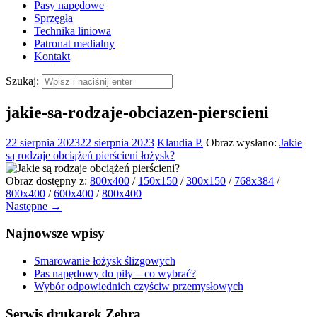
Pasy napędowe
Sprzęgła
Technika liniowa
Patronat medialny
Kontakt
Szukaj:
jakie-sa-rodzaje-obciazen-pierscieni
22 sierpnia 2023
22 sierpnia 2023
Klaudia P.
Obraz wysłano:
Jakie
są rodzaje obciążeń pierścieni łożysk?
Obraz dostępny z:
800x400
/
150x150
/
300x150
/
768x384
/
800x400
/
600x400
/
800x400
Następne →
Najnowsze wpisy
Smarowanie łożysk ślizgowych
Pas napędowy do piły – co wybrać?
Wybór odpowiednich czyściw przemysłowych
Serwis drukarek Zebra