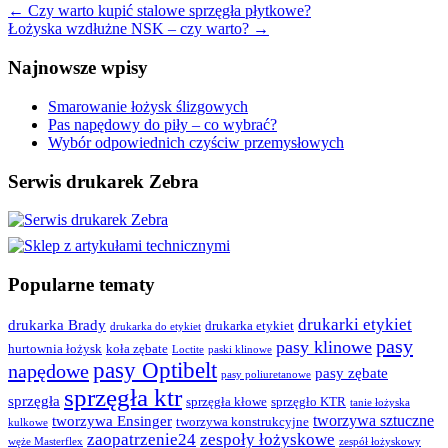
←
Czy warto kupić stalowe sprzęgła płytkowe?
Łożyska wzdłużne NSK – czy warto?
→
Najnowsze wpisy
Smarowanie łożysk ślizgowych
Pas napędowy do piły – co wybrać?
Wybór odpowiednich czyściw przemysłowych
Serwis drukarek Zebra
Popularne tematy
drukarki etykiet
drukarka Brady
drukarka etykiet
drukarka do etykiet
pasy
pasy klinowe
hurtownia łożysk
koła zębate
Loctite
paski klinowe
pasy Optibelt
napędowe
pasy zębate
pasy poliuretanowe
sprzęgła ktr
sprzęgła
sprzęgła kłowe
sprzęgło KTR
tanie łożyska
tworzywa sztuczne
tworzywa Ensinger
tworzywa konstrukcyjne
kulkowe
zaopatrzenie24
zespoły łożyskowe
węże Masterflex
zespół łożyskowy