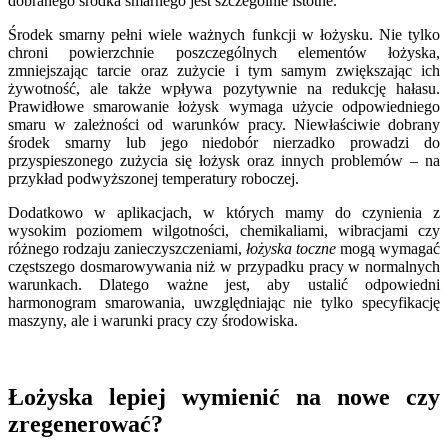
dobranego środka smarnego jest szczególnie istotne.
Środek smarny pełni wiele ważnych funkcji w łożysku. Nie tylko
chroni powierzchnie poszczególnych elementów łożyska,
zmniejszając tarcie oraz zużycie i tym samym zwiększając ich
żywotność, ale także wpływa pozytywnie na redukcję hałasu.
Prawidłowe smarowanie łożysk wymaga użycie odpowiedniego
smaru w zależności od warunków pracy. Niewłaściwie dobrany
środek smarny lub jego niedobór nierzadko prowadzi do
przyspieszonego zużycia się łożysk oraz innych problemów – na
przykład podwyższonej temperatury roboczej.
Dodatkowo w aplikacjach, w których mamy do czynienia z
wysokim poziomem wilgotności, chemikaliami, wibracjami czy
różnego rodzaju zanieczyszczeniami,
łożyska toczne
mogą wymagać
częstszego dosmarowywania niż w przypadku pracy w normalnych
warunkach. Dlatego ważne jest, aby ustalić odpowiedni
harmonogram smarowania, uwzględniając nie tylko specyfikację
maszyny, ale i warunki pracy czy środowiska.
Łożyska lepiej wymienić na nowe czy
zregenerować?