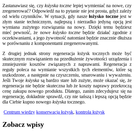
Zastanawiasz się, czy
łożyska toczne
lepiej wymieniać na nowe, czy
zregenerować? Odpowiedź na to pytanie nie jest prosta, gdyż zależy
od wielu czynników. W sytuacji, gdy nasze
łożysko toczne
jest w
złym stanie technicznym, najlepszą i nierzadko jedyną opcją jest
wymiana zużytego rozwiązania na nowy. Dzięki temu będziesz
mieć pewność, że nowe
łożysko toczne
będzie działać zgodnie z
oczekiwaniami, a jego żywotność natomiast będzie znacznie dłuższa
w porównaniu z komponentami zregenerowanymi.
Z drugiej jednak strony regeneracja łożysk tocznych może być
skutecznym rozwiązaniem na przedłużenie żywotności urządzenia i
zmniejszenie kosztów związanych z naprawami. Regeneracja z
reguły poleca na wymianie wszystkich tych elementów, które są
uszkodzone, a następnie na czyszczeniu, smarowaniu i wyważeniu.
Jeśli Twoje
łożyska
są bardzo stare lub zużyte, może okazać się, że
regeneracja nie będzie skuteczna lub że koszty naprawy przekroczą
cenę zakupu nowego produktu. Dlatego, zanim zdecydujesz się na
regenerację, dokładnie sprawdź, czy nie tańszą i lepszą opcją będzie
dla Ciebie kupno nowego
łożyska
tocznego.
Centrum wiedzy
konserwacja łożysk
,
kontrola łożysk
Zobacz wpisy