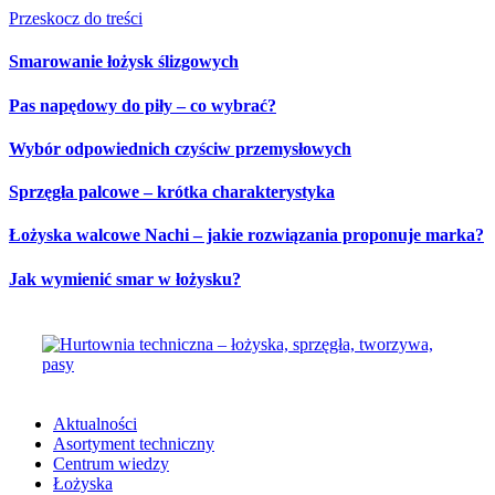
Przeskocz do treści
Smarowanie łożysk ślizgowych
Pas napędowy do piły – co wybrać?
Wybór odpowiednich czyściw przemysłowych
Sprzęgła palcowe – krótka charakterystyka
Łożyska walcowe Nachi – jakie rozwiązania proponuje marka?
Jak wymienić smar w łożysku?
Aktualności
Asortyment techniczny
Centrum wiedzy
Łożyska