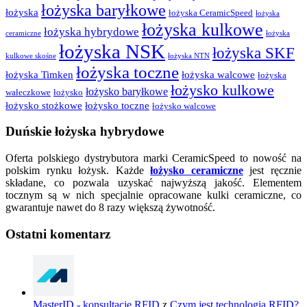
łożyska baryłkowe
łożyska
łożyska CeramicSpeed
łożyska
łożyska kulkowe
łożyska hybrydowe
ceramiczne
łożyska
łożyska NSK
łożyska SKF
kulkowe skośne
łożyska NTN
łożyska toczne
łożyska Timken
łożyska walcowe
łożyska
łożysko kulkowe
łożysko baryłkowe
wałeczkowe
łożysko
łożysko stożkowe
łożysko toczne
łożysko walcowe
Duńskie łożyska hybrydowe
Oferta polskiego dystrybutora marki CeramicSpeed to nowość na
polskim rynku łożysk. Każde
łożysko ceramiczne
jest ręcznie
składane, co pozwala uzyskać najwyższą jakość. Elementem
tocznym są w nich specjalnie opracowane kulki ceramiczne, co
gwarantuje nawet do 8 razy większą żywotność.
Ostatni komentarz
MasterID - konsultacje RFID
z
Czym jest technologia RFID?