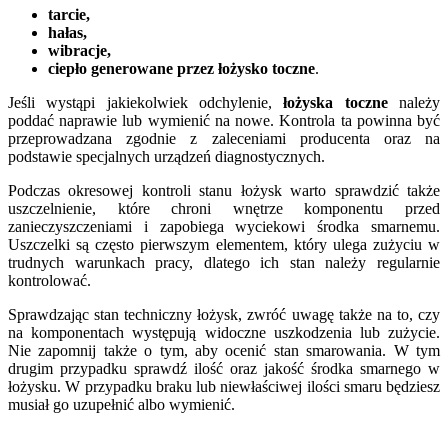
tarcie,
hałas,
wibracje,
ciepło generowane przez łożysko toczne
.
Jeśli wystąpi jakiekolwiek odchylenie,
łożyska toczne
należy
poddać naprawie lub wymienić na nowe. Kontrola ta powinna być
przeprowadzana zgodnie z zaleceniami producenta oraz na
podstawie specjalnych urządzeń diagnostycznych.
Podczas okresowej kontroli stanu łożysk warto sprawdzić także
uszczelnienie, które chroni wnętrze komponentu przed
zanieczyszczeniami i zapobiega wyciekowi środka smarnemu.
Uszczelki są często pierwszym elementem, który ulega zużyciu w
trudnych warunkach pracy, dlatego ich stan należy regularnie
kontrolować.
Sprawdzając stan techniczny łożysk, zwróć uwagę także na to, czy
na komponentach występują widoczne uszkodzenia lub zużycie.
Nie zapomnij także o tym, aby ocenić stan smarowania. W tym
drugim przypadku sprawdź ilość oraz jakość środka smarnego w
łożysku. W przypadku braku lub niewłaściwej ilości smaru będziesz
musiał go uzupełnić albo wymienić.