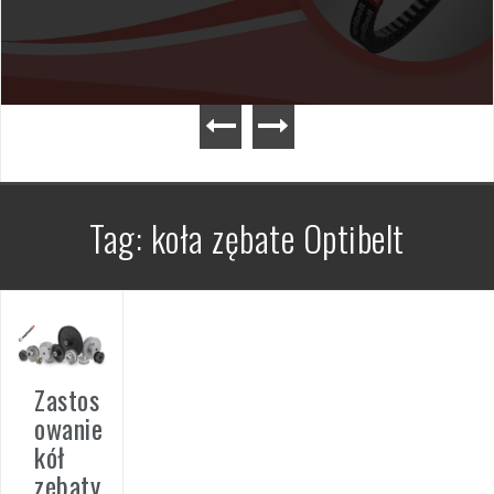
Tag: koła zębate Optibelt
Zastos
owanie
kół
zębaty