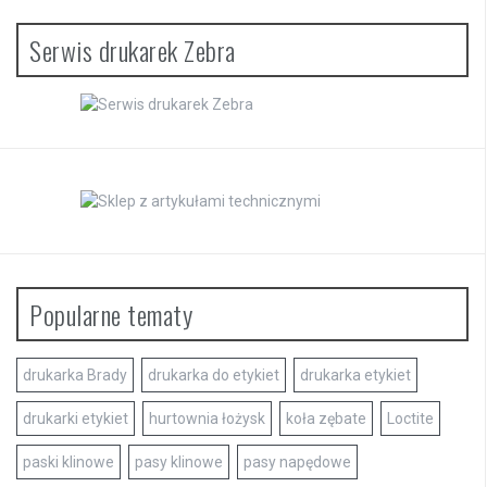
napędu.
Serwis drukarek Zebra
Pasy
napędow
e
Popularne tematy
drukarka Brady
drukarka do etykiet
drukarka etykiet
drukarki etykiet
hurtownia łożysk
koła zębate
Loctite
paski klinowe
pasy klinowe
pasy napędowe