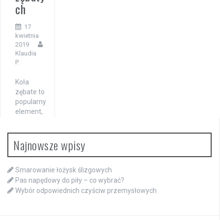
ch
17
kwietnia
2019
Klaudia
P.
Koła
zębate to
popularny
element,
wykorzyst
ywany na
Najnowsze wpisy
przykład
w
przekładn
Smarowanie łożysk ślizgowych
i zębatej,
którego
Pas napędowy do piły – co wybrać?
zadaniem
Wybór odpowiednich czyściw przemysłowych
jest
przenosz
enie