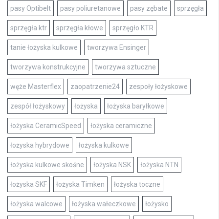
pasy Optibelt
pasy poliuretanowe
pasy zębate
sprzęgła
sprzęgła ktr
sprzęgła kłowe
sprzęgło KTR
tanie łożyska kulkowe
tworzywa Ensinger
tworzywa konstrukcyjne
tworzywa sztuczne
węże Masterflex
zaopatrzenie24
zespoły łożyskowe
zespół łożyskowy
łożyska
łożyska baryłkowe
łożyska CeramicSpeed
łożyska ceramiczne
łożyska hybrydowe
łożyska kulkowe
łożyska kulkowe skośne
łożyska NSK
łożyska NTN
łożyska SKF
łożyska Timken
łożyska toczne
łożyska walcowe
łożyska wałeczkowe
łożysko