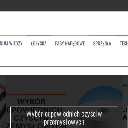
ych
ka
ia proponuje marka?
RUM WIEDZY
ŁOŻYSKA
PASY NAPĘDOWE
SPRZĘGŁA
TECH
Wybór odpowiednich czyściw
przemysłowych