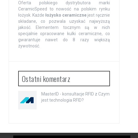
Oferta polskiego dystrybutora marki
CeramicSpeed to nowość na polskim rynku
łożysk. Każde
łożysko ceramiczne
jest ręcznie
składane, co pozwala uzyskać najwyższą
jakość. Elementem tocznym są w nich
specjalnie opracowane kulki ceramiczne, co
gwarantuje nawet do 8 razy większą
żywotność.
Ostatni komentarz
MasterID - konsultacje RFID
z
Czym
jest technologia RFID?