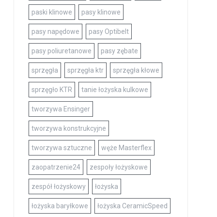
paski klinowe
pasy klinowe
pasy napędowe
pasy Optibelt
pasy poliuretanowe
pasy zębate
sprzęgła
sprzęgła ktr
sprzęgła kłowe
sprzęgło KTR
tanie łożyska kulkowe
tworzywa Ensinger
tworzywa konstrukcyjne
tworzywa sztuczne
węże Masterflex
zaopatrzenie24
zespoły łożyskowe
zespół łożyskowy
łożyska
łożyska baryłkowe
łożyska CeramicSpeed