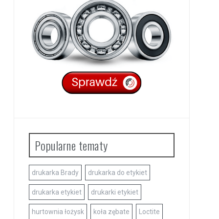
Popularne tematy
drukarka Brady
drukarka do etykiet
drukarka etykiet
drukarki etykiet
hurtownia łożysk
koła zębate
Loctite