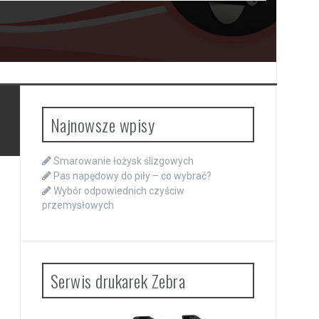
Najnowsze wpisy
Smarowanie łożysk ślizgowych
Pas napędowy do piły – co wybrać?
Wybór odpowiednich czyściw
przemysłowych
Serwis drukarek Zebra