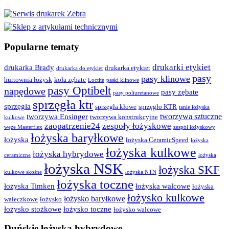
Popularne tematy
drukarki etykiet
drukarka Brady
drukarka etykiet
drukarka do etykiet
pasy
pasy klinowe
hurtownia łożysk
koła zębate
Loctite
paski klinowe
pasy Optibelt
napędowe
pasy zębate
pasy poliuretanowe
sprzęgła ktr
sprzęgła
sprzęgła kłowe
sprzęgło KTR
tanie łożyska
tworzywa sztuczne
tworzywa Ensinger
tworzywa konstrukcyjne
kulkowe
zaopatrzenie24
zespoły łożyskowe
węże Masterflex
zespół łożyskowy
łożyska baryłkowe
łożyska
łożyska CeramicSpeed
łożyska
łożyska kulkowe
łożyska hybrydowe
ceramiczne
łożyska
łożyska NSK
łożyska SKF
kulkowe skośne
łożyska NTN
łożyska toczne
łożyska Timken
łożyska walcowe
łożyska
łożysko kulkowe
łożysko baryłkowe
wałeczkowe
łożysko
łożysko stożkowe
łożysko toczne
łożysko walcowe
Duńskie łożyska hybrydowe