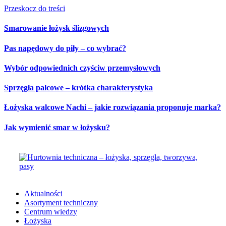
Przeskocz do treści
Smarowanie łożysk ślizgowych
Pas napędowy do piły – co wybrać?
Wybór odpowiednich czyściw przemysłowych
Sprzęgła palcowe – krótka charakterystyka
Łożyska walcowe Nachi – jakie rozwiązania proponuje marka?
Jak wymienić smar w łożysku?
Aktualności
Asortyment techniczny
Centrum wiedzy
Łożyska