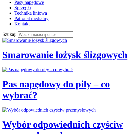
Pasy napędowe
Sprzęgła
Technika liniowa
Patronat medialny
Kontakt
Szukaj:
Smarowanie łożysk ślizgowych
Pas napędowy do piły – co
wybrać?
Wybór odpowiednich czyściw