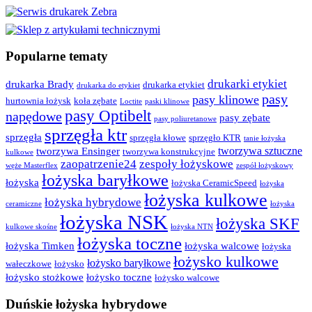
Popularne tematy
drukarki etykiet
drukarka Brady
drukarka etykiet
drukarka do etykiet
pasy
pasy klinowe
hurtownia łożysk
koła zębate
Loctite
paski klinowe
pasy Optibelt
napędowe
pasy zębate
pasy poliuretanowe
sprzęgła ktr
sprzęgła
sprzęgła kłowe
sprzęgło KTR
tanie łożyska
tworzywa sztuczne
tworzywa Ensinger
tworzywa konstrukcyjne
kulkowe
zaopatrzenie24
zespoły łożyskowe
węże Masterflex
zespół łożyskowy
łożyska baryłkowe
łożyska
łożyska CeramicSpeed
łożyska
łożyska kulkowe
łożyska hybrydowe
ceramiczne
łożyska
łożyska NSK
łożyska SKF
kulkowe skośne
łożyska NTN
łożyska toczne
łożyska Timken
łożyska walcowe
łożyska
łożysko kulkowe
łożysko baryłkowe
wałeczkowe
łożysko
łożysko stożkowe
łożysko toczne
łożysko walcowe
Duńskie łożyska hybrydowe