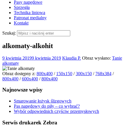
Pasy napędowe
Sprzęgła
Technika liniowa
Patronat medialny
Kontakt
Szukaj:
alkomaty-alkohit
9 kwietnia 2019
9 kwietnia 2019
Klaudia P.
Obraz wysłano:
Tanie
alkomaty
Obraz dostępny z:
800x400
/
150x150
/
300x150
/
768x384
/
800x400
/
600x400
/
800x400
Najnowsze wpisy
Smarowanie łożysk ślizgowych
Pas napędowy do piły – co wybrać?
Wybór odpowiednich czyściw przemysłowych
Serwis drukarek Zebra