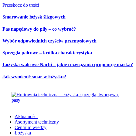
Przeskocz do treści
Smarowanie łożysk ślizgowych
Pas napędowy do piły – co wybrać?
Wybór odpowiednich czyściw przemysłowych
Sprzęgła palcowe – krótka charakterystyka
Łożyska walcowe Nachi – jakie rozwiązania proponuje marka?
Jak wymienić smar w łożysku?
Aktualności
Asortyment techniczny
Centrum wiedzy
Łożyska