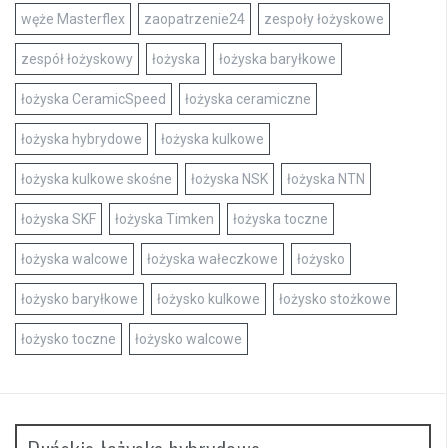
węże Masterflex
zaopatrzenie24
zespoły łożyskowe
zespół łożyskowy
łożyska
łożyska baryłkowe
łożyska CeramicSpeed
łożyska ceramiczne
łożyska hybrydowe
łożyska kulkowe
łożyska kulkowe skośne
łożyska NSK
łożyska NTN
łożyska SKF
łożyska Timken
łożyska toczne
łożyska walcowe
łożyska wałeczkowe
łożysko
łożysko baryłkowe
łożysko kulkowe
łożysko stożkowe
łożysko toczne
łożysko walcowe