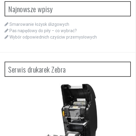
Najnowsze wpisy
Smarowanie łożysk ślizgowych
Pas napędowy do piły – co wybrać?
Wybór odpowiednich czyściw przemysłowych
Serwis drukarek Zebra