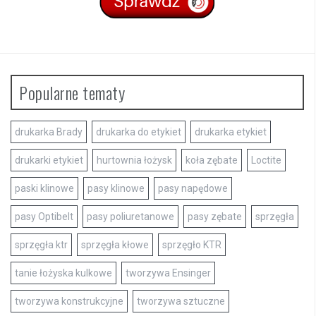
Popularne tematy
drukarka Brady
drukarka do etykiet
drukarka etykiet
drukarki etykiet
hurtownia łożysk
koła zębate
Loctite
paski klinowe
pasy klinowe
pasy napędowe
pasy Optibelt
pasy poliuretanowe
pasy zębate
sprzęgła
sprzęgła ktr
sprzęgła kłowe
sprzęgło KTR
tanie łożyska kulkowe
tworzywa Ensinger
tworzywa konstrukcyjne
tworzywa sztuczne