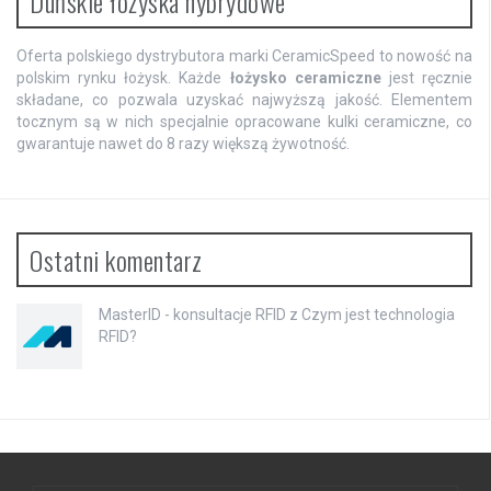
Duńskie łożyska hybrydowe
Oferta polskiego dystrybutora marki CeramicSpeed to nowość na
polskim rynku łożysk. Każde
łożysko ceramiczne
jest ręcznie
składane, co pozwala uzyskać najwyższą jakość. Elementem
tocznym są w nich specjalnie opracowane kulki ceramiczne, co
gwarantuje nawet do 8 razy większą żywotność.
Ostatni komentarz
MasterID - konsultacje RFID
z
Czym jest technologia
RFID?