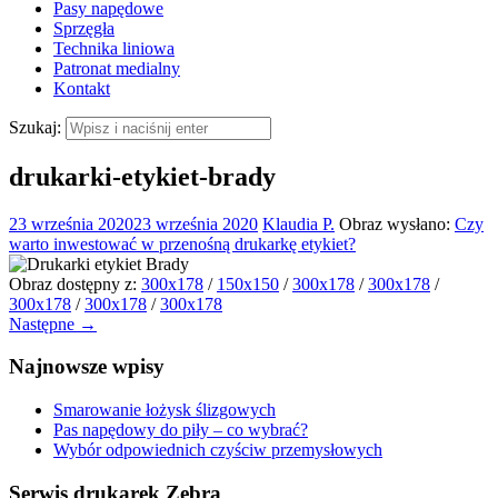
Pasy napędowe
Sprzęgła
Technika liniowa
Patronat medialny
Kontakt
Szukaj:
drukarki-etykiet-brady
23 września 2020
23 września 2020
Klaudia P.
Obraz wysłano:
Czy
warto inwestować w przenośną drukarkę etykiet?
Obraz dostępny z:
300x178
/
150x150
/
300x178
/
300x178
/
300x178
/
300x178
/
300x178
Następne →
Najnowsze wpisy
Smarowanie łożysk ślizgowych
Pas napędowy do piły – co wybrać?
Wybór odpowiednich czyściw przemysłowych
Serwis drukarek Zebra