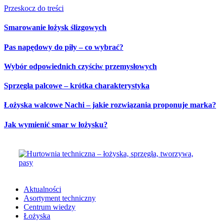
Przeskocz do treści
Smarowanie łożysk ślizgowych
Pas napędowy do piły – co wybrać?
Wybór odpowiednich czyściw przemysłowych
Sprzęgła palcowe – krótka charakterystyka
Łożyska walcowe Nachi – jakie rozwiązania proponuje marka?
Jak wymienić smar w łożysku?
Aktualności
Asortyment techniczny
Centrum wiedzy
Łożyska