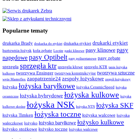
Popularne tematy
drukarki etykiet
drukarka Brady
drukarka etykiet
drukarka do etykiet
pasy
pasy klinowe
hurtownia łożysk
koła zębate
Loctite
paski klinowe
pasy Optibelt
napędowe
pasy zębate
pasy poliuretanowe
sprzęgła ktr
sprzęgła
sprzęgła kłowe
sprzęgło KTR
tanie łożyska
tworzywa sztuczne
tworzywa Ensinger
tworzywa konstrukcyjne
kulkowe
zaopatrzenie24
zespoły łożyskowe
węże Masterflex
zespół łożyskowy
łożyska baryłkowe
łożyska
łożyska CeramicSpeed
łożyska
łożyska kulkowe
łożyska hybrydowe
ceramiczne
łożyska
łożyska NSK
łożyska SKF
kulkowe skośne
łożyska NTN
łożyska toczne
łożyska Timken
łożyska walcowe
łożyska
łożysko kulkowe
łożysko baryłkowe
wałeczkowe
łożysko
łożysko stożkowe
łożysko toczne
łożysko walcowe