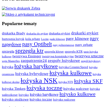
Popularne tematy
drukarki etykiet
drukarka Brady
drukarka etykiet
drukarka do etykiet
pasy
pasy klinowe
hurtownia łożysk
koła zębate
Loctite
paski klinowe
pasy Optibelt
napędowe
pasy zębate
pasy poliuretanowe
sprzęgła ktr
sprzęgła
sprzęgła kłowe
sprzęgło KTR
tanie łożyska
tworzywa sztuczne
tworzywa Ensinger
tworzywa konstrukcyjne
kulkowe
zaopatrzenie24
zespoły łożyskowe
węże Masterflex
zespół łożyskowy
łożyska baryłkowe
łożyska
łożyska CeramicSpeed
łożyska
łożyska kulkowe
łożyska hybrydowe
ceramiczne
łożyska
łożyska NSK
łożyska SKF
kulkowe skośne
łożyska NTN
łożyska toczne
łożyska Timken
łożyska walcowe
łożyska
łożysko kulkowe
łożysko baryłkowe
wałeczkowe
łożysko
łożysko stożkowe
łożysko toczne
łożysko walcowe