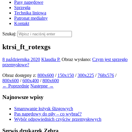
Pasy napędowe
Sprzęgła
Technika liniowa
Patronat medialny
Kontakt
Szukaj:
ktrsi_ft_rotexgs
8 października 2020
Klaudia P.
Obraz wysłano:
Czym jest sprzęgło
przemysłowe?
Obraz dostępny z:
800x600
/
150x150
/
300x225
/
768x576
/
800x600
/
600x400
/
800x600
← Poprzednie
Następne →
Najnowsze wpisy
Smarowanie łożysk ślizgowych
Pas napędowy do piły – co wybrać?
Wybór odpowiednich czyściw przemysłowych
Serwis drukarek Zebra