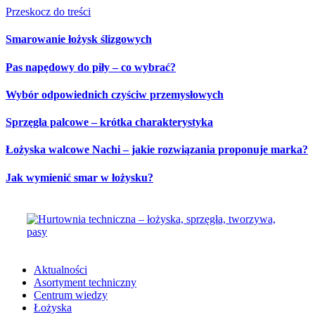
Przeskocz do treści
Smarowanie łożysk ślizgowych
Pas napędowy do piły – co wybrać?
Wybór odpowiednich czyściw przemysłowych
Sprzęgła palcowe – krótka charakterystyka
Łożyska walcowe Nachi – jakie rozwiązania proponuje marka?
Jak wymienić smar w łożysku?
Aktualności
Asortyment techniczny
Centrum wiedzy
Łożyska