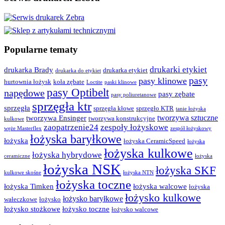
Popularne tematy
drukarki etykiet
drukarka Brady
drukarka etykiet
drukarka do etykiet
pasy
pasy klinowe
hurtownia łożysk
koła zębate
Loctite
paski klinowe
pasy Optibelt
napędowe
pasy zębate
pasy poliuretanowe
sprzęgła ktr
sprzęgła
sprzęgła kłowe
sprzęgło KTR
tanie łożyska
tworzywa sztuczne
tworzywa Ensinger
tworzywa konstrukcyjne
kulkowe
zaopatrzenie24
zespoły łożyskowe
węże Masterflex
zespół łożyskowy
łożyska baryłkowe
łożyska
łożyska CeramicSpeed
łożyska
łożyska kulkowe
łożyska hybrydowe
ceramiczne
łożyska
łożyska NSK
łożyska SKF
kulkowe skośne
łożyska NTN
łożyska toczne
łożyska Timken
łożyska walcowe
łożyska
łożysko kulkowe
łożysko baryłkowe
wałeczkowe
łożysko
łożysko stożkowe
łożysko toczne
łożysko walcowe