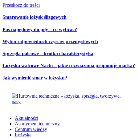
Przeskocz do treści
Smarowanie łożysk ślizgowych
Pas napędowy do piły – co wybrać?
Wybór odpowiednich czyściw przemysłowych
Sprzęgła palcowe – krótka charakterystyka
Łożyska walcowe Nachi – jakie rozwiązania proponuje marka?
Jak wymienić smar w łożysku?
Aktualności
Asortyment techniczny
Centrum wiedzy
Łożyska