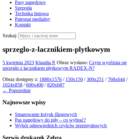
Pasy napędowe
Sprzęgła
Technika liniowa
Patronat medialny
Kontakt
Szukaj:
sprzeglo-z-lacznikiem-plytkowym
5 kwietnia 2023
Klaudia P.
Obraz wysłano:
Czym wyróżnia się
sprzęgło z łącznikiem płytkowym RADEX-N?
Obraz dostępny z:
1880x1576
/
150x150
/
300x251
/
768x644
/
1024x858
/
600x400
/
820x687
← Poprzednie
Najnowsze wpisy
Smarowanie łożysk ślizgowych
Pas napędowy do piły – co wybrać?
Wybór odpowiednich czyściw przemysłowych
Serwis drukarek Zebra