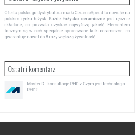
Oferta polskiego dystrybutora marki CeramicSpeed to nowość na
polskim rynku łożysk. Każde
łożysko ceramiczne
jest ręcznie
składane, co pozwala uzyskać najwyższą jakość. Elementem
tocznym są w nich specjalnie opracowane kulki ceramiczne, co
gwarantuje nawet do 8 razy większą żywotność.
Ostatni komentarz
MasterID - konsultacje RFID
z
Czym jest technologia
RFID?