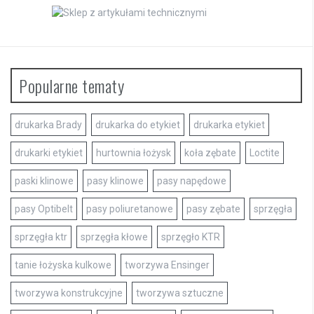
Popularne tematy
drukarka Brady
drukarka do etykiet
drukarka etykiet
drukarki etykiet
hurtownia łożysk
koła zębate
Loctite
paski klinowe
pasy klinowe
pasy napędowe
pasy Optibelt
pasy poliuretanowe
pasy zębate
sprzęgła
sprzęgła ktr
sprzęgła kłowe
sprzęgło KTR
tanie łożyska kulkowe
tworzywa Ensinger
tworzywa konstrukcyjne
tworzywa sztuczne