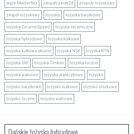
węże Masterflex
zaopatrzenie24
zespoły łożyskowe
zespół łożyskowy
łożyska
łożyska baryłkowe
łożyska CeramicSpeed
łożyska ceramiczne
łożyska hybrydowe
łożyska kulkowe
łożyska kulkowe skośne
łożyska NSK
łożyska NTN
łożyska SKF
łożyska Timken
łożyska toczne
łożyska walcowe
łożyska wałeczkowe
łożysko
łożysko baryłkowe
łożysko kulkowe
łożysko stożkowe
łożysko toczne
łożysko walcowe
Duńskie łożyska hybrydowe