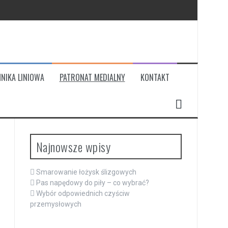
NIKA LINIOWA
PATRONAT MEDIALNY
KONTAKT
Najnowsze wpisy
Smarowanie łożysk ślizgowych
Pas napędowy do piły – co wybrać?
Wybór odpowiednich czyściw
przemysłowych