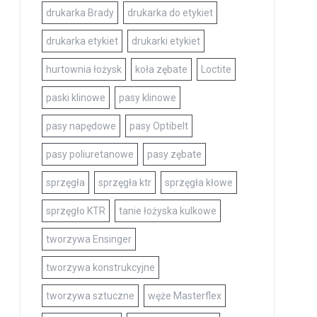
drukarka Brady
drukarka do etykiet
drukarka etykiet
drukarki etykiet
hurtownia łożysk
koła zębate
Loctite
paski klinowe
pasy klinowe
pasy napędowe
pasy Optibelt
pasy poliuretanowe
pasy zębate
sprzęgła
sprzęgła ktr
sprzęgła kłowe
sprzęgło KTR
tanie łożyska kulkowe
tworzywa Ensinger
tworzywa konstrukcyjne
tworzywa sztuczne
węże Masterflex