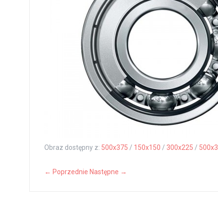
Obraz dostępny z:
500x375
/
150x150
/
300x225
/
500x3
← Poprzednie
Następne →