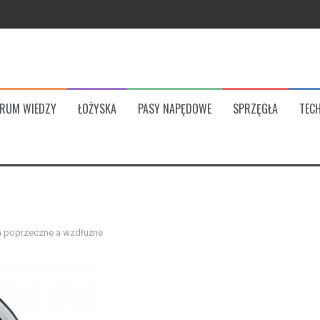
ych
ka
ia proponuje marka?
RUM WIEDZY
ŁOŻYSKA
PASY NAPĘDOWE
SPRZĘGŁA
TECH
 poprzeczne a wzdłużne