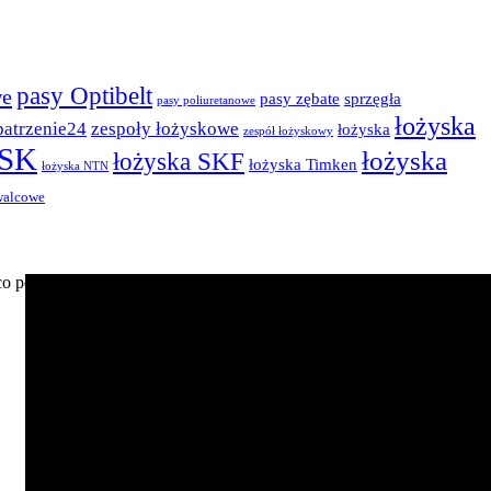
pasy Optibelt
we
pasy zębate
sprzęgła
pasy poliuretanowe
łożyska
patrzenie24
zespoły łożyskowe
łożyska
zespół łożyskowy
NSK
łożyska
łożyska SKF
łożyska Timken
łożyska NTN
walcowe
, co pozwala uzyskać najwyższą jakość. Elementem tocznym są w nich