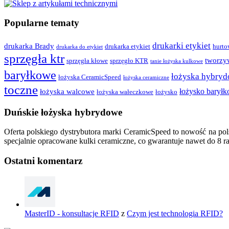
Popularne tematy
drukarki etykiet
drukarka Brady
drukarka etykiet
hurto
drukarka do etykiet
sprzęgła ktr
tworzy
sprzęgła kłowe
sprzęgło KTR
tanie łożyska kulkowe
baryłkowe
łożyska hybry
łożyska CeramicSpeed
łożyska ceramiczne
toczne
łożysko barył
łożyska walcowe
łożyska wałeczkowe
łożysko
Duńskie łożyska hybrydowe
Oferta polskiego dystrybutora marki CeramicSpeed to nowość na po
specjalnie opracowane kulki ceramiczne, co gwarantuje nawet do 8 
Ostatni komentarz
MasterID - konsultacje RFID
z
Czym jest technologia RFID?