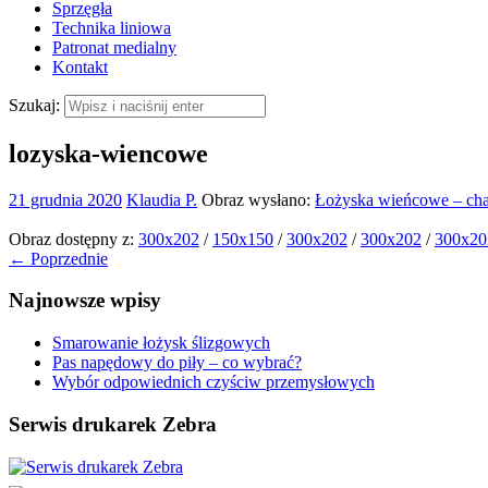
Sprzęgła
Technika liniowa
Patronat medialny
Kontakt
Szukaj:
lozyska-wiencowe
21 grudnia 2020
Klaudia P.
Obraz wysłano:
Łożyska wieńcowe – cha
Obraz dostępny z:
300x202
/
150x150
/
300x202
/
300x202
/
300x20
← Poprzednie
Najnowsze wpisy
Smarowanie łożysk ślizgowych
Pas napędowy do piły – co wybrać?
Wybór odpowiednich czyściw przemysłowych
Serwis drukarek Zebra