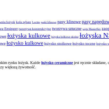
pasy napędo
pasy klinowe
wnia łożysk
koła zębate
Loctite
paski klinowe
zao
tworzywa sztuczne
wa Ensinger
tworzywa konstrukcyjne
węże Masterflex
łożyska 
łożyska kulkowe
dowe
łożyska kulkowe skośne
łożysko kulkowe
kowe
łożysko stożkowe
łożysko toczne
łożysko 
lskim rynku łożysk. Każde
łożysko ceramiczne
jest ręcznie składane
razy większą żywotność.