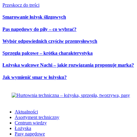
Przeskocz do treści
Smarowanie łożysk ślizgowych
Pas napędowy do piły – co wybrać?
Wybór odpowiednich czyściw przemysłowych
Sprzęgła palcowe – krótka charakterystyka
Łożyska walcowe Nachi – jakie rozwiązania proponuje marka?
Jak wymienić smar w łożysku?
Aktualności
Asortyment techniczny
Centrum wiedzy
Łożyska
Pasy napędowe