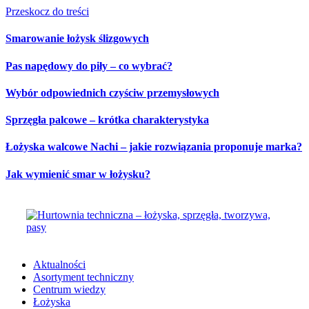
Przeskocz do treści
Smarowanie łożysk ślizgowych
Pas napędowy do piły – co wybrać?
Wybór odpowiednich czyściw przemysłowych
Sprzęgła palcowe – krótka charakterystyka
Łożyska walcowe Nachi – jakie rozwiązania proponuje marka?
Jak wymienić smar w łożysku?
Aktualności
Asortyment techniczny
Centrum wiedzy
Łożyska