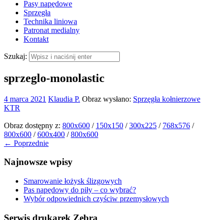
Pasy napędowe
Sprzęgła
Technika liniowa
Patronat medialny
Kontakt
Szukaj:
sprzeglo-monolastic
4 marca 2021
Klaudia P.
Obraz wysłano:
Sprzęgła kołnierzowe
KTR
Obraz dostępny z:
800x600
/
150x150
/
300x225
/
768x576
/
800x600
/
600x400
/
800x600
← Poprzednie
Najnowsze wpisy
Smarowanie łożysk ślizgowych
Pas napędowy do piły – co wybrać?
Wybór odpowiednich czyściw przemysłowych
Serwis drukarek Zebra