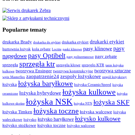
Popularne tematy
drukarki etykiet
drukarka Brady
drukarka etykiet
drukarka do etykiet
pasy
pasy klinowe
hurtownia łożysk
koła zębate
Loctite
paski klinowe
pasy Optibelt
napędowe
pasy zębate
pasy poliuretanowe
sprzęgła ktr
sprzęgła
sprzęgła kłowe
sprzęgło KTR
tanie łożyska
tworzywa sztuczne
tworzywa Ensinger
tworzywa konstrukcyjne
kulkowe
zaopatrzenie24
zespoły łożyskowe
węże Masterflex
zespół łożyskowy
łożyska baryłkowe
łożyska
łożyska CeramicSpeed
łożyska
łożyska kulkowe
łożyska hybrydowe
ceramiczne
łożyska
łożyska NSK
łożyska SKF
kulkowe skośne
łożyska NTN
łożyska toczne
łożyska Timken
łożyska walcowe
łożyska
łożysko kulkowe
łożysko baryłkowe
wałeczkowe
łożysko
łożysko stożkowe
łożysko toczne
łożysko walcowe