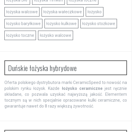
łożyska SKF
łożyska Timken
łożyska toczne
łożyska walcowe
łożyska wałeczkowe
łożysko
łożysko baryłkowe
łożysko kulkowe
łożysko stożkowe
łożysko toczne
łożysko walcowe
Duńskie łożyska hybrydowe
Oferta polskiego dystrybutora marki CeramicSpeed to nowość na
polskim rynku łożysk. Każde
łożysko ceramiczne
jest ręcznie
składane, co pozwala uzyskać najwyższą jakość. Elementem
tocznym są w nich specjalnie opracowane kulki ceramiczne, co
gwarantuje nawet do 8 razy większą żywotność.