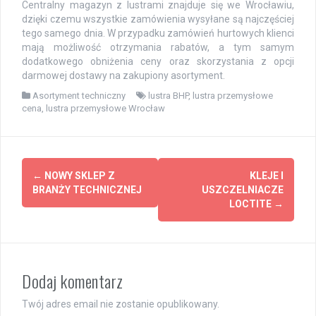
Centralny magazyn z lustrami znajduje się we Wrocławiu,
dzięki czemu wszystkie zamówienia wysyłane są najczęściej
tego samego dnia. W przypadku zamówień hurtowych klienci
mają możliwość otrzymania rabatów, a tym samym
dodatkowego obniżenia ceny oraz skorzystania z opcji
darmowej dostawy na zakupiony asortyment.
Asortyment techniczny
lustra BHP
,
lustra przemysłowe
cena
,
lustra przemysłowe Wrocław
Z
←
NOWY SKLEP Z
KLEJE I
BRANŻY TECHNICZNEJ
USZCZELNIACZE
o
LOCTITE
→
b
a
c
Dodaj komentarz
z
Twój adres email nie zostanie opublikowany.