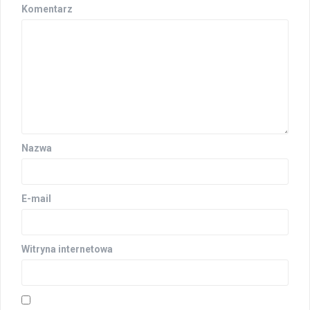
w
Komentarz
p
i
s
y
Nazwa
E-mail
Witryna internetowa