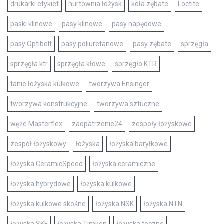
drukarki etykiet
hurtownia łożysk
koła zębate
Loctite
paski klinowe
pasy klinowe
pasy napędowe
pasy Optibelt
pasy poliuretanowe
pasy zębate
sprzęgła
sprzęgła ktr
sprzęgła kłowe
sprzęgło KTR
tanie łożyska kulkowe
tworzywa Ensinger
tworzywa konstrukcyjne
tworzywa sztuczne
węże Masterflex
zaopatrzenie24
zespoły łożyskowe
zespół łożyskowy
łożyska
łożyska baryłkowe
łożyska CeramicSpeed
łożyska ceramiczne
łożyska hybrydowe
łożyska kulkowe
łożyska kulkowe skośne
łożyska NSK
łożyska NTN